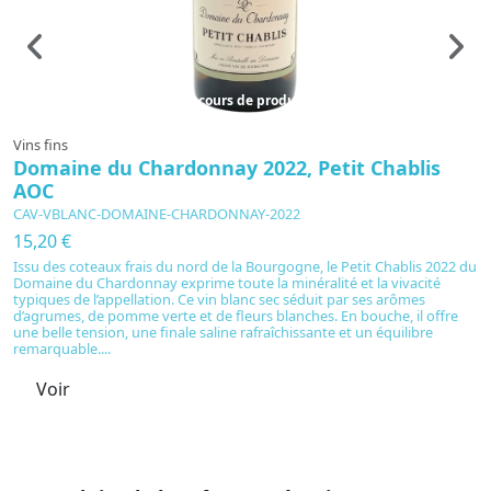
En cours de production
Vins fins
Vi
Domaine du Chardonnay 2022, Petit Chablis
D
AOC
CAV-VBLANC-DOMAINE-CHARDONNAY-2022
C
15,20 €
1
Issu des coteaux frais du nord de la Bourgogne, le Petit Chablis 2022 du
L
Domaine du Chardonnay exprime toute la minéralité et la vivacité
fr
typiques de l’appellation. Ce vin blanc sec séduit par ses arômes
Ch
d’agrumes, de pomme verte et de fleurs blanches. En bouche, il offre
ar
une belle tension, une finale saline rafraîchissante et un équilibre
fr
remarquable....
m
Voir