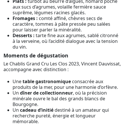
Plats :
turbot au beurre d’algues, homard poché
aux sucs d’agrumes, volaille fermière sauce
suprême, légumes racines glacés.
Fromages :
comté affiné, chèvres secs de
caractère, tommes à pâte pressée peu salées
pour laisser parler la minéralité.
Desserts :
tarte fine aux agrumes, sablé citronné
à la verveine, où l’acidité dialogue avec la tension
du vin.
Moments de dégustation
Le Chablis Grand Cru Les Clos 2023, Vincent Dauvissat,
accompagne avec distinction :
Une
table gastronomique
consacrée aux
produits de la mer, pour une harmonie d’orfèvre.
Un
dîner de collectionneur
, où la précision
minérale ouvre le bal des grands blancs de
Bourgogne.
Un
cadeau d’initié
destiné à un amateur qui
recherche pureté, énergie et longueur
mémorable.