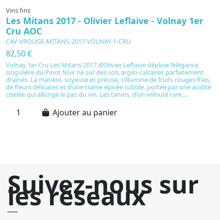
Vins fins
Vi
Les Mitans 2017 - Olivier Leflaive - Volnay 1er
D
Cru AOC
G
CAV-VROUGE-MITANS-2017-VOLNAY-1-CRU
C
82,50 €
2
Volnay 1er Cru Les Mitans 2017 d’Olivier Leflaive déploie l’élégance
C
singulière du Pinot Noir né sur des sols argilo-calcaires parfaitement
n
drainés. La matière, soyeuse et précise, s’illumine de fruits rouges frais,
d’
de fleurs délicates et d’une trame épicée subtile, portée par une acidité
m
ciselée qui allonge le pas du vin. Les tanins, d’un velouté rare,...
ma
no
Ajouter au panier
Suivez-nous sur
les réseaux