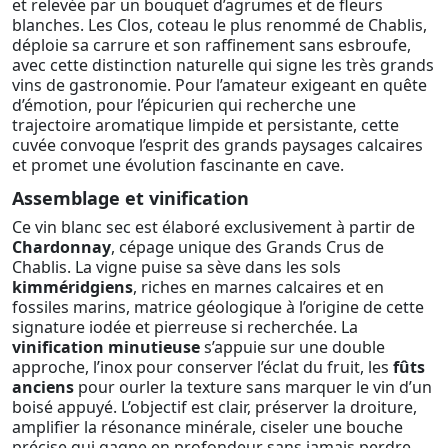
et relevée par un bouquet d’agrumes et de fleurs
blanches. Les Clos, coteau le plus renommé de Chablis,
déploie sa carrure et son raffinement sans esbroufe,
avec cette distinction naturelle qui signe les très grands
vins de gastronomie. Pour l’amateur exigeant en quête
d’émotion, pour l’épicurien qui recherche une
trajectoire aromatique limpide et persistante, cette
cuvée convoque l’esprit des grands paysages calcaires
et promet une évolution fascinante en cave.
Assemblage et vinification
Ce vin blanc sec est élaboré exclusivement à partir de
Chardonnay
, cépage unique des Grands Crus de
Chablis. La vigne puise sa sève dans les sols
kimméridgiens
, riches en marnes calcaires et en
fossiles marins, matrice géologique à l’origine de cette
signature iodée et pierreuse si recherchée. La
vinification minutieuse
s’appuie sur une double
approche, l’inox pour conserver l’éclat du fruit, les
fûts
anciens
pour ourler la texture sans marquer le vin d’un
boisé appuyé. L’objectif est clair, préserver la droiture,
amplifier la résonance minérale, ciseler une bouche
précise qui gagne en profondeur sans jamais perdre