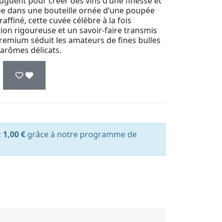
juguent pour créer des vins d’une finesse et
ée dans une bouteille ornée d’une poupée
raffiné, cette cuvée célèbre à la fois
tion rigoureuse et un savoir-faire transmis
remium séduit les amateurs de fines bulles
 arômes délicats.
z
1,00 €
grâce à notre programme de