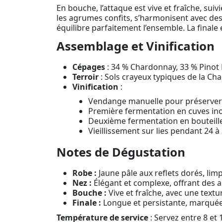
En bouche, l’attaque est vive et fraîche, sui
les agrumes confits, s’harmonisent avec des
équilibre parfaitement l’ensemble. La finale 
Assemblage et Vinification
Cépages
: 34 % Chardonnay, 33 % Pinot 
Terroir
: Sols crayeux typiques de la Ch
Vinification
:
Vendange manuelle pour préserver l’
Première fermentation en cuves ino
Deuxième fermentation en bouteill
Vieillissement sur lies pendant 24 
Notes de Dégustation
Robe :
Jaune pâle aux reflets dorés, limp
Nez :
Élégant et complexe, offrant des a
Bouche :
Vive et fraîche, avec une textu
Finale :
Longue et persistante, marquée 
Température de service
: Servez entre 8 et