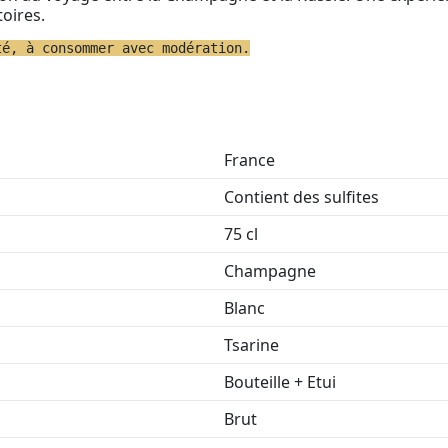
oires.
té, à consommer avec modération.
France
Contient des sulfites
75 cl
Champagne
Blanc
Tsarine
Bouteille + Etui
Brut