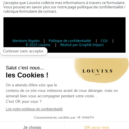
J'accepte que Louvins collecte mes informations à travers ce formulaire.
Vous pouvez en savoir plus sur notre page politique de confidentialité /
rubrique formulaire de contact.
Mentions légales
|
Politique de confidentialité
|
CGV
|
© 2025 Louvins
|
Réalisé par Graphik Impact
Vérification d'âge - Vente d'alcool
Conformément à l'article L3342-1 du Code de la santé
publique, la vente d'alcool est interdite aux mineurs de
moins de 18 ans. Veuillez confirmer votre âge.
Article L3342-1 du Code de la santé publique : la vente
d'alcool aux mineurs de moins de 18 ans est interdite.
Jour
Mois
Année