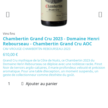
Vins fins
Vi
Chambertin Grand Cru 2023 - Domaine Henri
C
Rebourseau - Chambertin Grand Cru AOC
B
CAV-VROUGE-CHAMBERTIN-REBOURSEAU-2023
C
610,00 €
3
Grand Cru mythique de la Côte de Nuits, ce Chambertin 2023 du
Domaine Henri Rebourseau se déploie avec une noblesse racée. Pinot
E
Noir de terroirs argilo-calcaires, il marie profondeur, velouté et précision
20
aromatique. Pour une table d’exception, un moment suspendu, un
al
geste de collectionneur comme d’esthète du goût.
te
lo
Ajouter au panier
p