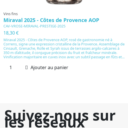
Vins fins
Vi
Miraval 2025 - Côtes de Provence AOP
H
F
CAV-VROSE-MIRAVAL-PRESTIGE-2025
C
18,30 €
2
Miraval 2025 - Côtes de Provence AOP, rosé de gastronomie né à
Correns, signe une expression cristalline de la Provence. Assemblage de
H
Cinsault, Grenache, Rolle et Syrah issus de terrasses argilo-calcaires à
B
350 m d’altitude, il conjugue précision du fruit et fraîcheur minérale.
l
Vinification majoritaire en cuves inox avec un subtil passage en fûts et...
vi
él
Ajouter au panier
a
Suivez-nous sur
les réseaux