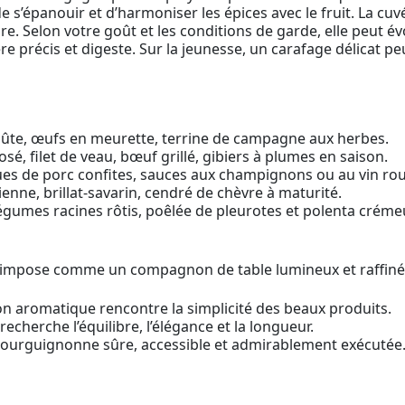
s’épanouir et d’harmoniser les épices avec le fruit. La cuvé
re. Selon votre goût et les conditions de garde, elle peut é
 précis et digeste. Sur la jeunesse, un carafage délicat peut 
roûte, œufs en meurette, terrine de campagne aux herbes.
osé, filet de veau, bœuf grillé, gibiers à plumes en saison.
s de porc confites, sauces aux champignons ou au vin ro
nne, brillat-savarin, cendré de chèvre à maturité.
légumes racines rôtis, poêlée de pleurotes et polenta créme
’impose comme un compagnon de table lumineux et raffiné 
on aromatique rencontre la simplicité des beaux produits.
recherche l’équilibre, l’élégance et la longueur.
bourguignonne sûre, accessible et admirablement exécutée