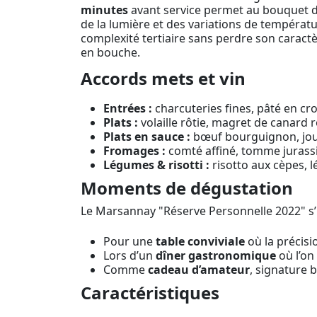
minutes
avant service permet au bouquet de 
de la lumière et des variations de températu
complexité tertiaire sans perdre son caractère
en bouche.
Accords mets et vin
Entrées :
charcuteries fines, pâté en c
Plats :
volaille rôtie, magret de canard r
Plats en sauce :
bœuf bourguignon, joue
Fromages :
comté affiné, tomme jurassie
Légumes & risotti :
risotto aux cèpes, 
Moments de dégustation
Le Marsannay "Réserve Personnelle 2022" s
Pour une
table conviviale
où la précisi
Lors d’un
dîner gastronomique
où l’on 
Comme
cadeau d’amateur
, signature 
Caractéristiques