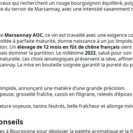
 ceux qui recherchent un rouge bourguignon équilibré, pol
ide du terroir de Marsannay, avec une intensité savamment
de
Marsannay AOC
, ce vin est travaillé avec une exigence c
ltée à parfaite maturité, donne naissance à un jus limpide, f
tion. Un
élevage de 12 mois en fût de chêne français
vient 
is dominer la partition. Le millésime
2022
, salué pour son 
turelle. Les choix œnologiques préservent la sève, affinent 
sannay. La mise en bouteille soignée garantit la pureté du pr
, limpide, annonçant une matière d’une grande précision.
use, groseille fraîche, cassis en filigrane, relevés d’épices
ture soyeuse, tanins feutrés, belle fraîcheur et allonge miné
onseils
s à Bourgogne pour déployer la palette aromatique et la f