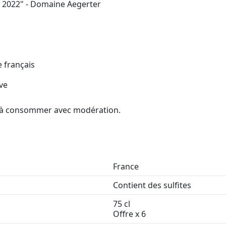
 2022" - Domaine Aegerter
 français
ve
é, à consommer avec modération.
France
Contient des sulfites
75 cl
Offre x 6