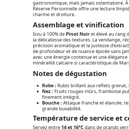
gastronomique, mais jamais ostentatoire. À
Réserve Personnelle offre une lecture limp
charme et droiture.
Assemblage et vinification
Issu à 100% de
Pinot Noir
et élevé au rang 
la délicatesse des textures. La vendange, réco
précision aromatique et la justesse d’extrac
de profondeur et de nuance épicée sans jama
avec une énergie contenue et une élégance na
minéralité calcaire si caractéristique de Mar
Notes de dégustation
Robe :
Rubis brillant aux reflets grenat
Nez :
Fruits rouges mûrs, framboise pulpe
finement intégré.
Bouche :
Attaque franche et élancée, tex
grande buvabilité.
Température de service et c
Servez entre
14 et 16°C
dans de grands verre