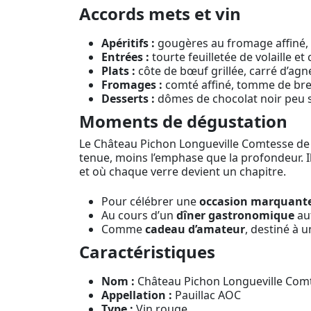
Accords mets et vin
Apéritifs :
gougères au fromage affiné, b
Entrées :
tourte feuilletée de volaille 
Plats :
côte de bœuf grillée, carré d’agn
Fromages :
comté affiné, tomme de brebi
Desserts :
dômes de chocolat noir peu su
Moments de dégustation
Le Château Pichon Longueville Comtesse de 
tenue, moins l’emphase que la profondeur. Il
et où chaque verre devient un chapitre.
Pour célébrer une
occasion marquant
Au cours d’un
dîner gastronomique
aut
Comme
cadeau d’amateur
, destiné à u
Caractéristiques
Nom :
Château Pichon Longueville Com
Appellation :
Pauillac AOC
Type :
Vin rouge