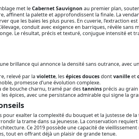
emblage met le
Cabernet Sauvignon
au premier plan, soute
ure, affinent la palette et approfondissent la finale. La ve
ver que les baies les plus pures. En cuverie, l’extraction est
. L’élevage, conduit avec exigence en barriques, révèle sans 
onge. Le résultat, précis et texturé, conjugue intensité et tr
ne brillance qui annonce la densité sans outrance, avec une
e, relevé par la
violette
, les
épices douces
dont
vanille
et
 noble, promesse d’une évolution complexe.
eu de bouche charnu, tramé par des
tannins
précis au grain 
et les épices, avec une persistance admirable qui signe la gr
onseils
 pour exalter la complexité du bouquet et la justesse de la
rrondir la trame dans sa jeunesse. La conservation requiert
rchitecture. Ce 2019 possède une capacité de vieillissement
, tout en offrant déjà un plaisir de grande tenue.