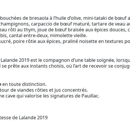
ouchées de bresaola à l’huile d’olive, mini-tataki de bœuf a
et champignons, carpaccio de bœuf maturé, tartare de veau a
eau rôti au thym, joue de bœuf braisée aux épices douces, 
s, cantal entre-deux, mimolette vieille.
cré, poire rôtie aux épices, praliné noisette en textures p
Lalande 2019 est le compagnon d’une table soignée, lorsque
 se prête aux instants choisis, où l’art de recevoir se conju
e
en toute distinction.
our de viandes rôties et jus concentrés.
ne cave qui valorise les signatures de Pauillac.
tesse de Lalande 2019