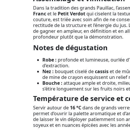
Dans la tradition des grands Pauillac, l’ass
Franc
et le
Petit Verdot
qui ciselent la text
couture, est triée avec soin afin de ne conser
rectitude de la structure et l’énergie du jus
de gagner en ampleur, en définition et en all
profondeur plutôt que la démonstration.
Notes de dégustation
Robe :
profonde et lumineuse, ourlée d’u
d’extraction.
Nez :
bouquet ciselé de
cassis
et de mûr
de mine de crayon esquissent un relief
Bouche :
attaque ample et droite, mili
s’étire longuement sur les fruits noirs 
Température de service et c
Servir autour de
16 °C
dans de grands verres
permet d’ouvrir la palette aromatique et d’a
de laisser le vin déployer patiemment son a
soyeux et en nuances épicées avec les années