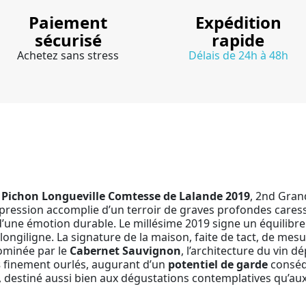
Paiement
Expédition
sécurisé
rapide
Achetez sans stress
Délais de 24h à 48h
Pichon Longueville Comtesse de Lalande 2019
, 2nd Gran
ession accomplie d’un terroir de graves profondes caressé p
 d’une émotion durable. Le millésime 2019 signe un équilibre
longiligne. La signature de la maison, faite de tact, de me
Dominée par le
Cabernet Sauvignon
, l’architecture du vin d
s
finement ourlés, augurant d’un
potentiel de garde
conséqu
re, destiné aussi bien aux dégustations contemplatives qu’a