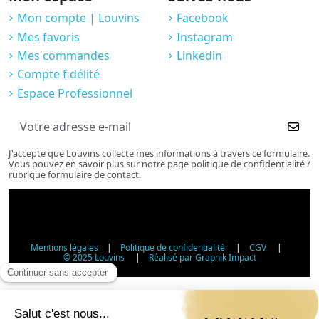
Mon compte | Louvins
Facebook
Mes favoris
Instagram
Mes commandes
Linkedin
Compte fidélité
Espace Professionnel
J'accepte que Louvins collecte mes informations à travers ce formulaire.
Vous pouvez en savoir plus sur notre page politique de confidentialité /
rubrique formulaire de contact.
Mentions légales
|
Politique de confidentialité
|
CGV
|
© 2025 Louvins
|
Réalisé par Graphik Impact
Vérification d'âge - Vente d'alcool