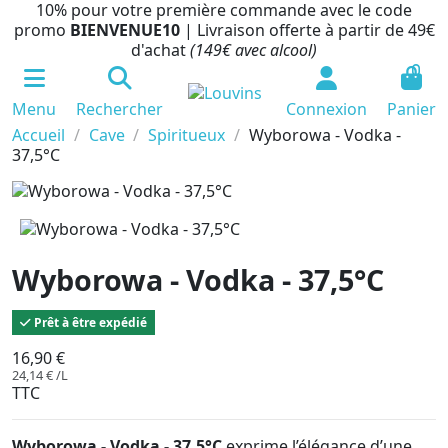
10% pour votre première commande avec le code
promo
BIENVENUE10
| Livraison offerte à partir de 49€
d'achat
(149€ avec alcool)
0
Menu
Rechercher
Connexion
Panier
Accueil
Cave
Spiritueux
Wyborowa - Vodka -
37,5°C
Wyborowa - Vodka - 37,5°C
Prêt à être expédié
16,90 €
24,14 € /L
TTC
Wyborowa - Vodka - 37,5°C
exprime l’élégance d’une