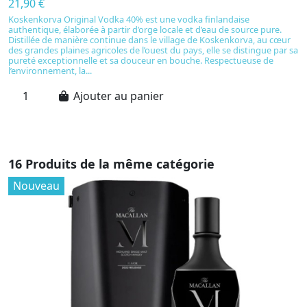
21,90 €
2
Koskenkorva Original Vodka 40% est une vodka finlandaise
A
authentique, élaborée à partir d’orge locale et d’eau de source pure.
re
Distillée de manière continue dans le village de Koskenkorva, au cœur
pa
des grandes plaines agricoles de l’ouest du pays, elle se distingue par sa
na
pureté exceptionnelle et sa douceur en bouche. Respectueuse de
su
l’environnement, la...
so
Ajouter au panier
16 Produits de la même catégorie
Nouveau