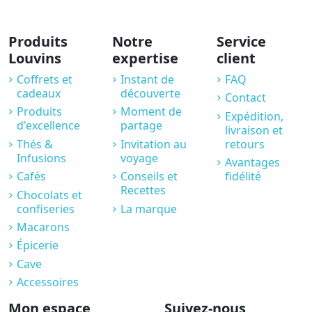
Produits
Notre
Service
Louvins
expertise
client
Coffrets et
Instant de
FAQ
cadeaux
découverte
Contact
Produits
Moment de
Expédition,
d'excellence
partage
livraison et
Thés &
Invitation au
retours
Infusions
voyage
Avantages
Cafés
Conseils et
fidélité
Recettes
Chocolats et
confiseries
La marque
Macarons
Épicerie
Cave
Accessoires
Mon espace
Suivez-nous