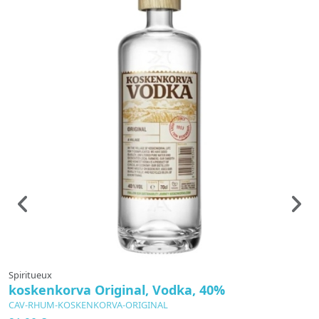
Spiritueux
S
koskenkorva Original, Vodka, 40%
A
CAV-RHUM-KOSKENKORVA-ORIGINAL
C