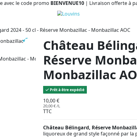
e avec le code promo
BIENVENUE10
| Livraison offerte à p
ard 2024 - 50 cl - Réserve Monbazillac - Monbazillac AOC
Château Bélinga
Réserve Monbaz
Monbazillac A
Prêt à être expédié
10,00 €
20,00 € /L
TTC
Château Bélingard, Réserve Monbazill
liquoreux de grand style façonné par la 