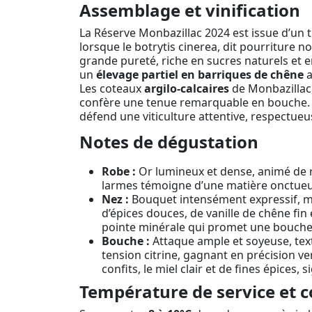
Assemblage et vinification
La Réserve Monbazillac 2024 est issue d’un 
lorsque le botrytis cinerea, dit pourriture n
grande pureté, riche en sucres naturels et 
un
élevage partiel en barriques de chêne
a
Les coteaux
argilo-calcaires
de Monbazillac, 
confère une tenue remarquable en bouche. L
défend une viticulture attentive, respectueu
Notes de dégustation
Robe :
Or lumineux et dense, animé de re
larmes témoigne d’une matière onctueu
Nez :
Bouquet intensément expressif, mêl
d’épices douces, de vanille de chêne fin 
pointe minérale qui promet une bouche 
Bouche :
Attaque ample et soyeuse, text
tension citrine, gagnant en précision ve
confits, le miel clair et de fines épices, 
Température de service et c