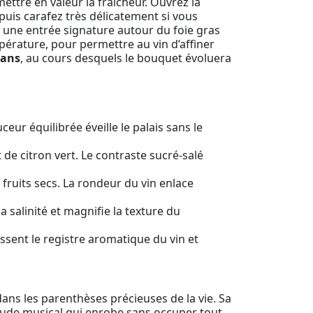
ettre en valeur la fraîcheur. Ouvrez la
 puis carafez très délicatement si vous
à une entrée signature autour du foie gras
mpérature, pour permettre au vin d’affiner
 ans
, au cours desquels le bouquet évoluera
ceur équilibrée éveille le palais sans le
 de citron vert. Le contraste sucré-salé
 fruits secs. La rondeur du vin enlace
a salinité et magnifie la texture du
ssent le registre aromatique du vin et
ans les parenthèses précieuses de la vie. Sa
rlude musical qui enrobe sans occuper tout