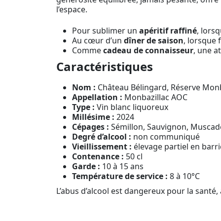
l’espace.
Pour sublimer un
apéritif raffiné
, lors
Au cœur d’un
dîner de saison
, lorsque 
Comme
cadeau de connaisseur
, une a
Caractéristiques
Nom :
Château Bélingard, Réserve Monb
Appellation :
Monbazillac AOC
Type :
Vin blanc liquoreux
Millésime :
2024
Cépages :
Sémillon, Sauvignon, Muscade
Degré d’alcool :
non communiqué
Vieillissement :
élevage partiel en barr
Contenance :
50 cl
Garde :
10 à 15 ans
Température de service :
8 à 10°C
L’abus d’alcool est dangereux pour la sant