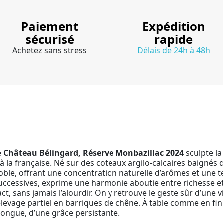
Paiement
Expédition
sécurisé
rapide
Achetez sans stress
Délais de 24h à 48h
e
Château Bélingard, Réserve Monbazillac 2024
sculpte la
vre à la française. Né sur des coteaux argilo-calcaires baigné
noble, offrant une concentration naturelle d’arômes et une 
successives, exprime une harmonie aboutie entre richesse et
ct, sans jamais l’alourdir. On y retrouve le geste sûr d’une v
élevage partiel en barriques de chêne. À table comme en fin 
e longue, d’une grâce persistante.