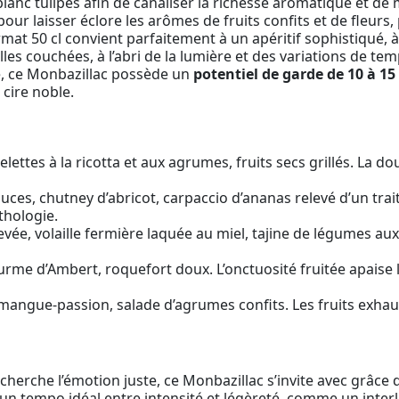
lanc tulipés afin de canaliser la richesse aromatique et de m
our laisser éclore les arômes de fruits confits et de fleurs,
mat 50 cl convient parfaitement à un apéritif sophistiqué, 
les couchées, à l’abri de la lumière et des variations de te
e, ce Monbazillac possède un
potentiel de garde de 10 à 15
cire noble.
ttes à la ricotta et aux agrumes, fruits secs grillés. La dou
uces, chutney d’abricot, carpaccio d’ananas relevé d’un trait
nthologie.
vée, volaille fermière laquée au miel, tajine de légumes aux
urme d’Ambert, roquefort doux. L’onctuosité fruitée apaise l
a mangue-passion, salade d’agrumes confits. Les fruits exhau
erche l’émotion juste, ce Monbazillac s’invite avec grâce d
e un tempo idéal entre intensité et légèreté, comme un inte