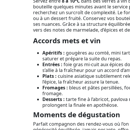
Servez entre
8 à 10°C
dans des verres à vin b
bouteille quelques minutes avant le service p
recherchez un surcroît de complexité. Le for
ou à un dessert fruité. Conservez vos bouteil
ses nuances. Grâce à sa structure équilibré
vers des notes de marmelade, d’épices et de 
Accords mets et vin
Apéritifs :
gougères au comté, mini tartele
saturer et prépare la suite du repas.
Entrées :
foie gras mi-cuit aux épices do
s’allie à la fraîcheur pour un accord d’a
Plats :
cuisine asiatique subtilement rele
l’épice, la fraîcheur assure la tenue.
Fromages :
bleus et pâtes persillées, fo
fromage.
Desserts :
tarte fine à l’abricot, pavlov
prolongent la finale en apothéose.
Moments de dégustation
Parfait compagnon des rendez-vous où l’on ch
générosité équilibrée, jamais pesante, offr