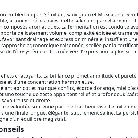
trio emblématique, Sémillon, Sauvignon et Muscadelle, vend
oble, a concentré les baies. Cette sélection parcellaire min
en composés aromatiques. La fermentation est conduite avec 
pporte délicatement volume, complexité épicée et trame van
favorisant drainage et expression minérale, insufflent une fr
’approche agronomique raisonnée, scellée par la certifica
se de l’écosystème et tournée vers l’expression la plus sincè
flets chatoyants. La brillance promet amplitude et pureté, 
se et d’une concentration harmonieuse.
ant abricot et mangue confits, écorce d’orange, miel d’aca
et une touche de zeste apportent relief et profondeur. L’aéra
savoureuse et droite.
ure veloutée soutenue par une fraîcheur vive. Le milieu de
rs une finale longue, élégante, subtilement saline. La persis
signe d’un équilibre magistral.
onseils