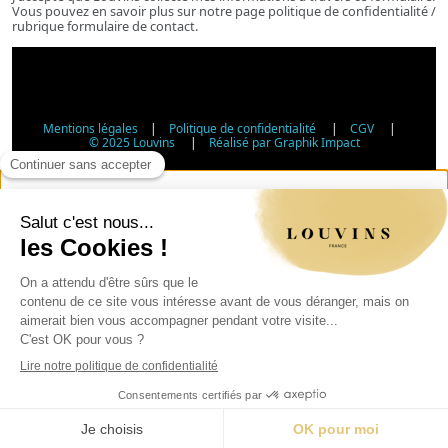
Vous pouvez en savoir plus sur notre page politique de confidentialité /
rubrique formulaire de contact.
Mentions légales
|
Politique de confidentialité
|
CGV
|
© 2025 Louvins
|
Réalisé par Graphik Impact
Vérification d'âge - Vente d'alcool
Conformément à l'article L3342-1 du Code de la santé
publique, la vente d'alcool est interdite aux mineurs de
moins de 18 ans. Veuillez confirmer votre âge.
Article L3342-1 du Code de la santé publique : la vente
d'alcool aux mineurs de moins de 18 ans est interdite.
Jour
Mois
Année
Vérifier mon âge