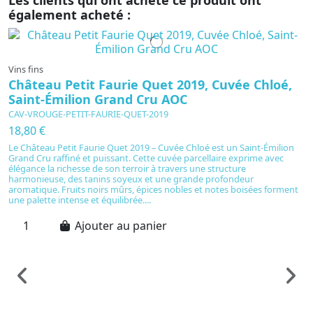
également acheté :
Vins fins
Vi
Château Petit Faurie Quet 2019, Cuvée Chloé,
D
Saint-Émilion Grand Cru AOC
d
CAV-VROUGE-PETIT-FAURIE-QUET-2019
C
18,80 €
1
Le Château Petit Faurie Quet 2019 – Cuvée Chloé est un Saint-Émilion
Is
Grand Cru raffiné et puissant. Cette cuvée parcellaire exprime avec
d
élégance la richesse de son terroir à travers une structure
a
harmonieuse, des tanins soyeux et une grande profondeur
à 
aromatique. Fruits noirs mûrs, épices nobles et notes boisées forment
d’
une palette intense et équilibrée....
un
Ajouter au panier