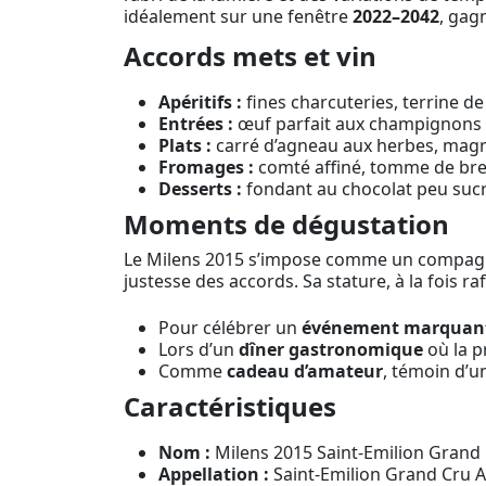
idéalement sur une fenêtre
2022–2042
, gag
Accords mets et vin
Apéritifs :
fines charcuteries, terrine 
Entrées :
œuf parfait aux champignons de
Plats :
carré d’agneau aux herbes, magret
Fromages :
comté affiné, tomme de brebis
Desserts :
fondant au chocolat peu sucré
Moments de dégustation
Le Milens 2015 s’impose comme un compagnon 
justesse des accords. Sa stature, à la fois raf
Pour célébrer un
événement marquan
Lors d’un
dîner gastronomique
où la p
Comme
cadeau d’amateur
, témoin d’u
Caractéristiques
Nom :
Milens 2015 Saint-Emilion Grand 
Appellation :
Saint-Emilion Grand Cru 