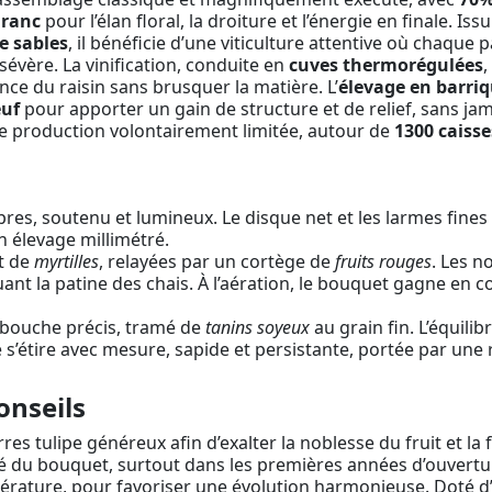
Franc
pour l’élan floral, la droiture et l’énergie en finale. Is
de sables
, il bénéficie d’une viticulture attentive où chaque pa
 sévère. La vinification, conduite en
cuves thermorégulées
,
ence du raisin sans brusquer la matière. L’
élevage en barriq
euf
pour apporter un gain de structure et de relief, sans jam
une production volontairement limitée, autour de
1300 caisse
res, soutenu et lumineux. Le disque net et les larmes fines
 élevage millimétré.
t de
myrtilles
, relayées par un cortège de
fruits rouges
. Les n
nt la patine des chais. À l’aération, le bouquet gagne en co
 bouche précis, tramé de
tanins soyeux
au grain fin. L’équilib
e s’étire avec mesure, sapide et persistante, portée par une
onseils
res tulipe généreux afin d’exalter la noblesse du fruit et la
é du bouquet, surtout dans les premières années d’ouvertur
empérature, pour favoriser une évolution harmonieuse. Doté 