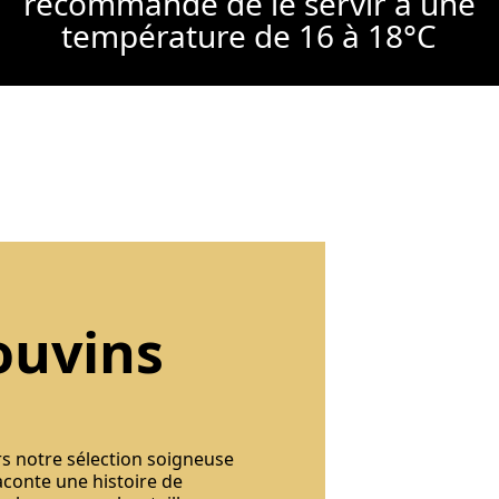
recommandé de le servir à une
température de 16 à 18°C
ouvins
rs notre sélection soigneuse
aconte une histoire de