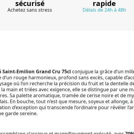
sécurisé
rapide
Achetez sans stress
Délais de 24h à 48h
5 Saint-Emilion Grand Cru 75cl
conjugue la grâce d’un millé
ête d’un rouge harmonieux, profond sans excès, capable d’
ge où l’on recherche la précision du fruit et la dentelle des
 la main et triées avec exigence, elle se distingue par une 
ires. Sa palette aromatique, tramée de cerise noire et de myr
ais. En bouche, tout n’est que mesure, soyeux et allonge, à
on d’exception qui transcende l’ordinaire pour révéler l’art
ne garde sereine.
 assemblage classique et magnifiquement exécuté, avec
70%