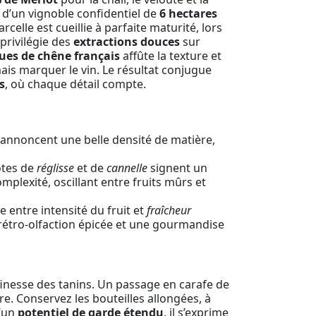
su d’un vignoble confidentiel de
6 hectares
rcelle est cueillie à parfaite maturité, lors
 privilégie des
extractions douces
sur
ues de chêne français
affûte la texture et
ais marquer le vin. Le résultat conjugue
s
, où chaque détail compte.
 annoncent une belle densité de matière,
otes de
réglisse
et de
cannelle
signent un
mplexité, oscillant entre fruits mûrs et
re entre intensité du fruit et
fraîcheur
 rétro-olfaction épicée et une gourmandise
 finesse des tanins. Un passage en carafe de
e. Conservez les bouteilles allongées, à
d’un
potentiel de garde étendu
, il s’exprime