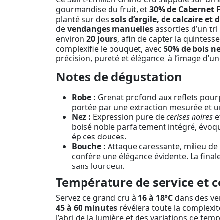
gourmandise du fruit, et
30% de Cabernet 
planté sur des
sols d’argile, de calcaire et 
de
vendanges manuelles
assorties d’un tri
environ
20 jours
, afin de capter la quintess
complexifie le bouquet, avec
50% de bois n
précision, pureté et élégance, à l’image d’
Notes de dégustation
Robe :
Grenat profond aux reflets pourp
portée par une extraction mesurée et un
Nez :
Expression pure de
cerises noires
e
boisé noble parfaitement intégré, évoqua
épices douces.
Bouche :
Attaque caressante, milieu de
confère une élégance évidente. La final
sans lourdeur.
Température de service et c
Servez ce grand cru à
16 à 18°C
dans des ver
45 à 60 minutes
révélera toute la complexit
l’abri de la lumière et des variations de t