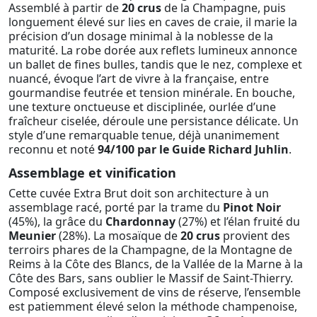
Assemblé à partir de
20 crus
de la Champagne, puis
longuement élevé sur lies en caves de craie, il marie la
précision d’un dosage minimal à la noblesse de la
maturité. La robe dorée aux reflets lumineux annonce
un ballet de fines bulles, tandis que le nez, complexe et
nuancé, évoque l’art de vivre à la française, entre
gourmandise feutrée et tension minérale. En bouche,
une texture onctueuse et disciplinée, ourlée d’une
fraîcheur ciselée, déroule une persistance délicate. Un
style d’une remarquable tenue, déjà unanimement
reconnu et noté
94/100 par le Guide Richard Juhlin
.
Assemblage et vinification
Cette cuvée Extra Brut doit son architecture à un
assemblage racé, porté par la trame du
Pinot Noir
(45%), la grâce du
Chardonnay
(27%) et l’élan fruité du
Meunier
(28%). La mosaïque de
20 crus
provient des
terroirs phares de la Champagne, de la Montagne de
Reims à la Côte des Blancs, de la Vallée de la Marne à la
Côte des Bars, sans oublier le Massif de Saint-Thierry.
Composé exclusivement de vins de réserve, l’ensemble
est patiemment élevé selon la méthode champenoise,