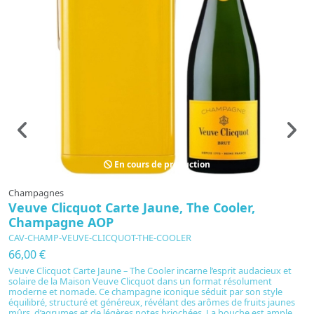
En cours de production
Champagnes
C
Veuve Clicquot Carte Jaune, The Cooler,
V
Champagne AOP
Y
CAV-CHAMP-VEUVE-CLICQUOT-THE-COOLER
C
66,00 €
2
Veuve Clicquot Carte Jaune – The Cooler incarne l’esprit audacieux et
V
solaire de la Maison Veuve Clicquot dans un format résolument
l’
moderne et nomade. Ce champagne iconique séduit par son style
h
équilibré, structuré et généreux, révélant des arômes de fruits jaunes
9
mûrs, d’agrumes et de légères notes briochées. La bouche est ample,
su