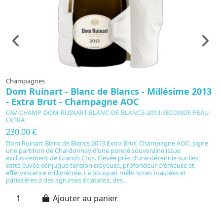
Champagnes
C
Dom Ruinart - Blanc de Blancs - Millésime 2013
R
- Extra Brut - Champagne AOC
C
CAV-CHAMP-DOM-RUINART-BLANC-DE-BLANCS-2013-SECONDE-PEAU-
C
EXTRA
2
230,00 €
S
Dom Ruinart Blanc de Blancs 2013 Extra Brut, Champagne AOC, signe
C
une partition de Chardonnay d’une pureté souveraine issue
Ru
exclusivement de Grands Crus. Élevée près d’une décennie sur lies,
in
cette cuvée conjugue tension crayeuse, profondeur crémeuse et
à 
effervescence millimétrée. Le bouquet mêle notes toastées et
c
pâtissières à des agrumes éclatants, des...
Ajouter au panier