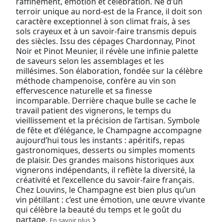
raffinement, émotion et célébration. Né d’un
terroir unique au nord-est de la France, il doit son
caractère exceptionnel à son climat frais, à ses
sols crayeux et à un savoir-faire transmis depuis
des siècles. Issu des cépages Chardonnay, Pinot
Noir et Pinot Meunier, il révèle une infinie palette
de saveurs selon les assemblages et les
millésimes. Son élaboration, fondée sur la célèbre
méthode champenoise, confère au vin son
effervescence naturelle et sa finesse
incomparable. Derrière chaque bulle se cache le
travail patient des vignerons, le temps du
vieillissement et la précision de l’artisan. Symbole
de fête et d’élégance, le Champagne accompagne
aujourd’hui tous les instants : apéritifs, repas
gastronomiques, desserts ou simples moments
de plaisir. Des grandes maisons historiques aux
vignerons indépendants, il reflète la diversité, la
créativité et l’excellence du savoir-faire français.
Chez Louvins, le Champagne est bien plus qu’un
vin pétillant : c’est une émotion, une œuvre vivante
qui célèbre la beauté du temps et le goût du
partage.
En savoir plus