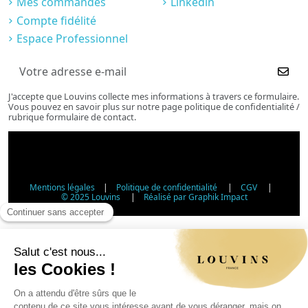
Mes commandes
Linkedin
Compte fidélité
Espace Professionnel
J'accepte que Louvins collecte mes informations à travers ce formulaire.
Vous pouvez en savoir plus sur notre page politique de confidentialité /
rubrique formulaire de contact.
Mentions légales
|
Politique de confidentialité
|
CGV
|
© 2025 Louvins
|
Réalisé par Graphik Impact
Vérification d'âge - Vente d'alcool
Conformément à l'article L3342-1 du Code de la santé
publique, la vente d'alcool est interdite aux mineurs de
moins de 18 ans. Veuillez confirmer votre âge.