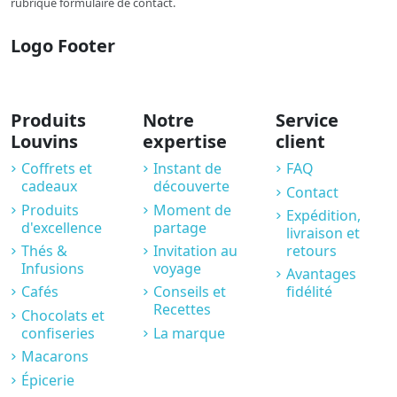
rubrique formulaire de contact.
Logo Footer
Produits
Notre
Service
Louvins
expertise
client
Coffrets et
Instant de
FAQ
cadeaux
découverte
Contact
Produits
Moment de
Expédition,
d'excellence
partage
livraison et
Thés &
Invitation au
retours
Infusions
voyage
Avantages
Cafés
Conseils et
fidélité
Recettes
Chocolats et
confiseries
La marque
Macarons
Épicerie