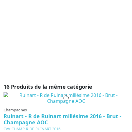
Y
C
2
V
l’
h
9
su
bo
16 Produits de la même catégorie
Champagnes
Ruinart - R de Ruinart millésime 2016 - Brut -
Champagne AOC
CAV-CHAMP-R-DE-RUINART-2016