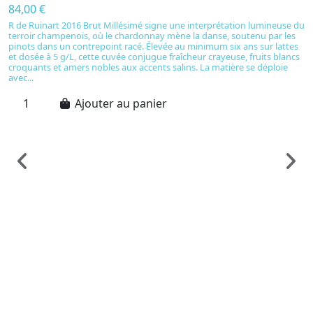
84,00 €
R de Ruinart 2016 Brut Millésimé signe une interprétation lumineuse du
terroir champenois, où le chardonnay mène la danse, soutenu par les
pinots dans un contrepoint racé. Élevée au minimum six ans sur lattes
et dosée à 5 g/L, cette cuvée conjugue fraîcheur crayeuse, fruits blancs
croquants et amers nobles aux accents salins. La matière se déploie
avec...
Ajouter au panier
C
N
I
C
C
1
C