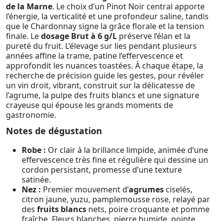
de la Marne
. Le choix d’un Pinot Noir central apporte
l’énergie, la verticalité et une profondeur saline, tandis
que le Chardonnay signe la grâce florale et la tension
finale. Le
dosage Brut à 6 g/L
préserve l’élan et la
pureté du fruit. L’élevage sur lies pendant plusieurs
années affine la trame, patine l’effervescence et
approfondit les nuances toastées. À chaque étape, la
recherche de précision guide les gestes, pour révéler
un vin droit, vibrant, construit sur la délicatesse de
l’agrume, la pulpe des fruits blancs et une signature
crayeuse qui épouse les grands moments de
gastronomie.
Notes de dégustation
Robe :
Or clair à la brillance limpide, animée d’une
effervescence très fine et régulière qui dessine un
cordon persistant, promesse d’une texture
satinée.
Nez :
Premier mouvement d’
agrumes
ciselés,
citron jaune, yuzu, pamplemousse rose, relayé par
des
fruits blancs
nets, poire croquante et pomme
fraîche. Fleurs blanches, pierre humide, pointe