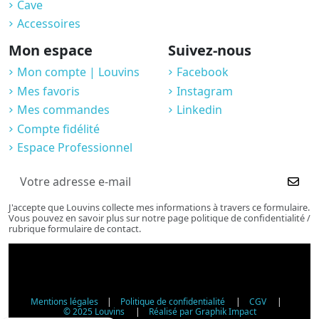
Cave
Accessoires
Mon espace
Suivez-nous
Mon compte | Louvins
Facebook
Mes favoris
Instagram
Mes commandes
Linkedin
Compte fidélité
Espace Professionnel
J'accepte que Louvins collecte mes informations à travers ce formulaire.
Vous pouvez en savoir plus sur notre page politique de confidentialité /
rubrique formulaire de contact.
Mentions légales
|
Politique de confidentialité
|
CGV
|
© 2025 Louvins
|
Réalisé par Graphik Impact