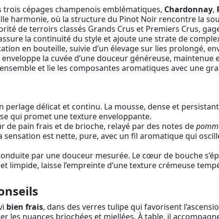
es trois cépages champenois emblématiques,
Chardonnay
,
elle harmonie, où la structure du Pinot Noir rencontre la so
ité de terroirs classés Grands Crus et Premiers Crus, gages
assure la continuité du style et ajoute une strate de comple
tion en bouteille, suivie d’un élevage sur lies prolongé, e
, enveloppe la cuvée d’une douceur généreuse, maintenue en 
’ensemble et lie les composantes aromatiques avec une gra
perlage délicat et continu. La mousse, dense et persistante
ise qui promet une texture enveloppante.
e pain frais et de brioche, relayé par des notes de
pomm
a sensation est nette, pure, avec un fil aromatique qui oscil
conduite par une douceur mesurée. Le cœur de bouche s’épan
e et limpide, laisse l’empreinte d’une texture crémeuse tem
onseils
vi
bien frais
, dans des verres tulipe qui favorisent l’ascens
ller les nuances briochées et miellées. À table, il accompagn