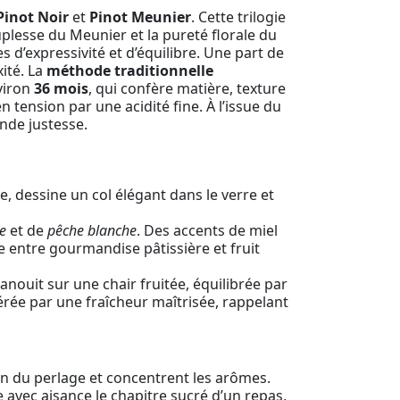
Pinot Noir
et
Pinot Meunier
. Cette trilogie
uplesse du Meunier et la pureté florale du
 d’expressivité et d’équilibre. Une part de
xité. La
méthode traditionnelle
nviron
36 mois
, qui confère matière, texture
tension par une acidité fine. À l’issue du
nde justesse.
, dessine un col élégant dans le verre et
e
et de
pêche blanche
. Des accents de miel
le entre gourmandise pâtissière et fruit
ouit sur une chair fruitée, équilibrée par
pérée par une fraîcheur maîtrisée, rappelant
ion du perlage et concentrent les arômes.
e avec aisance le chapitre sucré d’un repas,