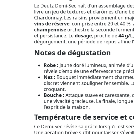
Le Deutz Demi-Sec naît d’un assemblage d
livre un jeu de textures et d’arômes d’une b
Chardonnay. Les raisins proviennent en major
vins de réserve
, comprise entre 20 et 40 %, 
champenoise
orchestre la seconde fermenta
et persistance. Le
dosage
, proche de
44 g/L
dégorgement, une période de repos affine l
Notes de dégustation
Robe :
Jaune doré lumineux, animée d’un 
révèle d’emblée une effervescence préc
Nez :
Bouquet immédiatement charmeur d
discret viennent souligner l’ensemble. L
croquant.
Bouche :
Attaque suave et caressante, 
une vivacité gracieuse. La finale, longu
l’esprit de la maison.
Température de service et c
Ce Demi-Sec révèle sa grâce lorsqu’il est ser
Une aération brève suffit pour laisser s’évei