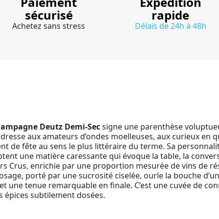
Paiement
Expédition
sécurisé
rapide
Achetez sans stress
Délais de 24h à 48h
ampagne Deutz Demi-Sec
signe une parenthèse voluptueu
dresse aux amateurs d’ondes moelleuses, aux curieux en quê
t de fête au sens le plus littéraire du terme. Sa personnalit
ulptent une matière caressante qui évoque la table, la convers
s Crus, enrichie par une proportion mesurée de vins de rése
osage, porté par une sucrosité ciselée, ourle la bouche d’u
 et une tenue remarquable en finale. C’est une cuvée de con
s épices subtilement dosées.