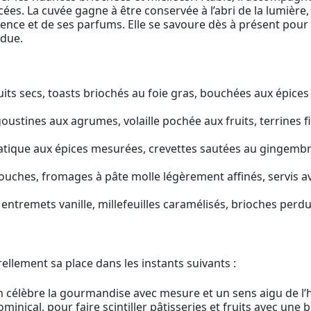
ées. La cuvée gagne à être conservée à l’abri de la lumière, 
escence et de ses parfums. Elle se savoure dès à présent po
ndue.
ruits secs, toasts briochés au foie gras, bouchées aux épices
oustines aux agrumes, volaille pochée aux fruits, terrines 
iatique aux épices mesurées, crevettes sautées au gingembr
touches, fromages à pâte molle légèrement affinés, servis av
, entremets vanille, millefeuilles caramélisés, brioches perdu
lement sa place dans les instants suivants :
n célèbre la gourmandise avec mesure et un sens aigu de l’h
nical, pour faire scintiller pâtisseries et fruits avec une bu