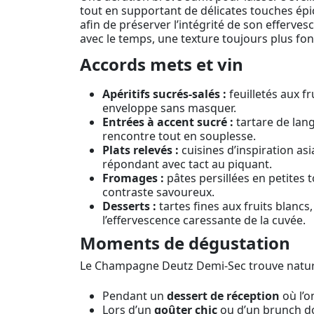
tout en supportant de délicates touches épic
afin de préserver l’intégrité de son efferv
avec le temps, une texture toujours plus fo
Accords mets et vin
Apéritifs sucrés-salés :
feuilletés aux f
enveloppe sans masquer.
Entrées à accent sucré :
tartare de lang
rencontre tout en souplesse.
Plats relevés :
cuisines d’inspiration as
répondant avec tact au piquant.
Fromages :
pâtes persillées en petites 
contraste savoureux.
Desserts :
tartes fines aux fruits blancs
l’effervescence caressante de la cuvée.
Moments de dégustation
Le Champagne Deutz Demi-Sec trouve naturel
Pendant un
dessert de réception
où l’o
Lors d’un
goûter chic
ou d’un brunch domi