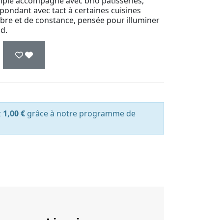
mple accompagne avec brio pâtisseries,
épondant avec tact à certaines cuisines
ibre et de constance, pensée pour illuminer
d.
z
1,00 €
grâce à notre programme de