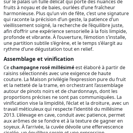
sur le palais un tulle délicat qui porte des nuances de
fruits à noyau et de baies, ourlées d’une fraîcheur
harmonieuse. Plus qu’un vin de fête, c’est une signature
qui raconte la précision d’un geste, la patience d’un
vieillissement soigné, la recherche de l’équilibre juste,
afin d’offrir une expérience sensorielle à la fois limpide,
profonde et vibrante. À l’ouverture, l’émotion s’installe,
une partition subtile s’égrène, et le temps s’élargit au
rythme d’une dégustation tout en relief.
Assemblage et vinification
Ce
champagne rosé millésimé
est élaboré à partir de
raisins sélectionnés avec une exigence de haute
couture. La Maison privilégie l’expression pure du fruit
et la netteté de la trame, en orchestrant l’assemblage
autour de pinots noirs et de chardonnays, dont les
proportions précises ne sont pas communiquées. La
vinification vise la limpidité, l’éclat et la droiture, avec un
travail méticuleux qui respecte l’identité du millésime
2013. L’élevage en cave, conduit avec patience, permet
aux arômes de se fondre et à la texture de gagner en
soyeux. À l’arrivée, la cuvée dévoile une effervescence
ciselée, un équilibre serein et une expression