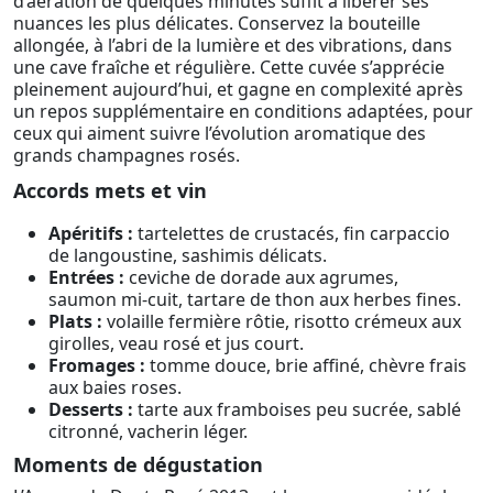
d’aération de quelques minutes suffit à libérer ses
nuances les plus délicates. Conservez la bouteille
allongée, à l’abri de la lumière et des vibrations, dans
une cave fraîche et régulière. Cette cuvée s’apprécie
pleinement aujourd’hui, et gagne en complexité après
un repos supplémentaire en conditions adaptées, pour
ceux qui aiment suivre l’évolution aromatique des
grands champagnes rosés.
Accords mets et vin
Apéritifs :
tartelettes de crustacés, fin carpaccio
de langoustine, sashimis délicats.
Entrées :
ceviche de dorade aux agrumes,
saumon mi-cuit, tartare de thon aux herbes fines.
Plats :
volaille fermière rôtie, risotto crémeux aux
girolles, veau rosé et jus court.
Fromages :
tomme douce, brie affiné, chèvre frais
aux baies roses.
Desserts :
tarte aux framboises peu sucrée, sablé
citronné, vacherin léger.
Moments de dégustation