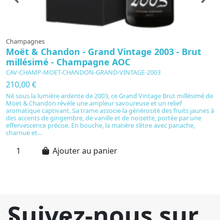
Champagnes
C
Moët & Chandon - Grand Vintage 2003 - Brut
D
millésimé - Champagne AOC
M
CAV-CHAMP-MOET-CHANDON-GRAND-VINTAGE-2003
C
210,00 €
4
Né sous la lumière ardente de 2003, ce Grand Vintage Brut millésimé de
S
Moët & Chandon révèle une ampleur savoureuse et un relief
20
aromatique captivant. Sa trame associe la générosité des fruits jaunes à
m
des accents de gingembre, de vanille et de noisette, portée par une
e
effervescence précise. En bouche, la matière s’étire avec panache,
cr
charnue et...
sa
Ajouter au panier
Suivez-nous sur