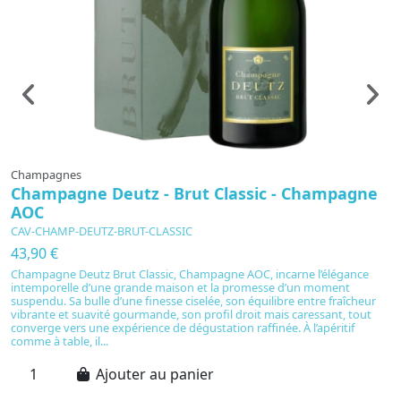
Champagnes
C
Champagne Deutz - Brut Classic - Champagne
C
AOC
b
CAV-CHAMP-DEUTZ-BRUT-CLASSIC
C
43,90 €
3
Champagne Deutz Brut Classic, Champagne AOC, incarne l’élégance
Si
intemporelle d’une grande maison et la promesse d’un moment
co
suspendu. Sa bulle d’une finesse ciselée, son équilibre entre fraîcheur
t
vibrante et suavité gourmande, son profil droit mais caressant, tout
a
converge vers une expérience de dégustation raffinée. À l’apéritif
fr
comme à table, il...
36
Ajouter au panier