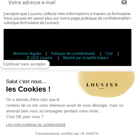
J'accepte que Louvins collecte mes informations à travers ce formulaire.
Vous pouvez en savoir plus sur notre page politique de confidentialité /
rubrique formulaire de contact.
Mentions légales
|
Politique de confidentialité
|
CGV
|
© 2025 Louvins
|
Réalisé par Graphik Impact
Vérification d'âge - Vente d'alcool
Conformément à l'article L3342-1 du Code de la santé
publique, la vente d'alcool est interdite aux mineurs de
moins de 18 ans. Veuillez confirmer votre âge.
Article L3342-1 du Code de la santé publique : la vente
d'alcool aux mineurs de moins de 18 ans est interdite.
Jour
Mois