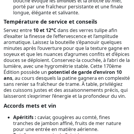
bouche évoque les
amandes
et la
brioche au miel
,
porté par une fraîcheur persistante et une finale
longue, élégante et salivante.
Température de service et conseils
Servez entre
10 et 12°C
dans des verres tulipe afin
d’exalter la finesse de l’effervescence et l’amplitude
aromatique. Laissez la bouteille s’épanouir quelques
minutes après l’ouverture pour que la texture gagne en
soyeux et que les nuances d’agrumes confits et d’épices
douces se déploient. Conservez-la couchée, à l’abri de la
lumière, avec une hygrométrie stable. Cette 170ème
Édition possède un
potentiel de garde d’environ 10
ans
, au cours desquels la patine gagnera en complexité
sans renier sa fraîcheur de trame. À table, privilégiez
des cuissons justes et des assaisonnements précis, qui
laisseront s’exprimer l’énergie et la profondeur du vin.
Accords mets et vin
Apéritifs :
caviar, gougères au comté, fines
tranches de jambon affiné, fruits de mer nature
pour une entrée en matière aérienne.