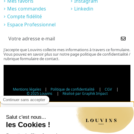
Mes favoris
Instagram
Mes commandes
Linkedin
Compte fidélité
Espace Professionnel
J'accepte que Louvins collecte mes informations à travers ce formulaire.
Vous pouvez en savoir plus sur notre page politique de confidentialité /
rubrique formulaire de contact.
Mentions légales
|
Politique de confidentialité
|
CGV
|
© 2025 Louvins
|
Réalisé par Graphik Impact
Vérification d'âge - Vente d'alcool
Conformément à l'article L3342-1 du Code de la santé
publique, la vente d'alcool est interdite aux mineurs de
moins de 18 ans. Veuillez confirmer votre âge.