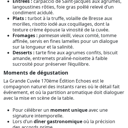
Entrées :
carpaccio de Saint-Jacques aux agrumes,
langoustines rôties, foie gras poêlé relevé d’un
condiment acidulé.
Plats :
turbot à la truffe, volaille de Bresse aux
morilles, risotto iodé aux coquillages, dont la
texture crème épouse la vinosité de la cuvée.
Fromages :
parmesan vieilli
, vieux comté, tomme
affinée, servis en fines lamelles pour un dialogue
sur la longueur et la salinité.
Desserts :
tarte fine aux agrumes confits, biscuit
amande, entremets praliné-noisette à faible
sucrosité pour préserver l’équilibre.
Moments de dégustation
La Grande Cuvée 170ème Édition Echoes est le
compagnon naturel des instants rares où le détail fait
événement, et où la partition aromatique doit dialoguer
avec la mise en scène de la table.
Pour célébrer un
moment unique
avec une
signature intemporelle.
Lors d’un
dîner gastronomique
où la précision
des accords prime.