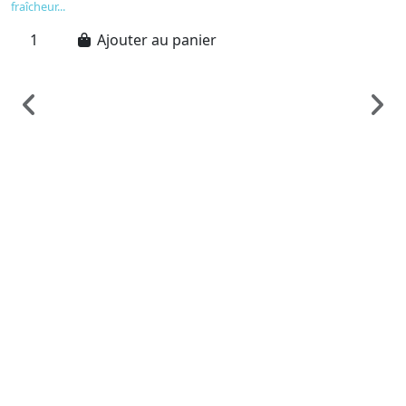
fraîcheur...
Ajouter au panier
C
C
C
C
1
C
c
c
sé
Sa
en