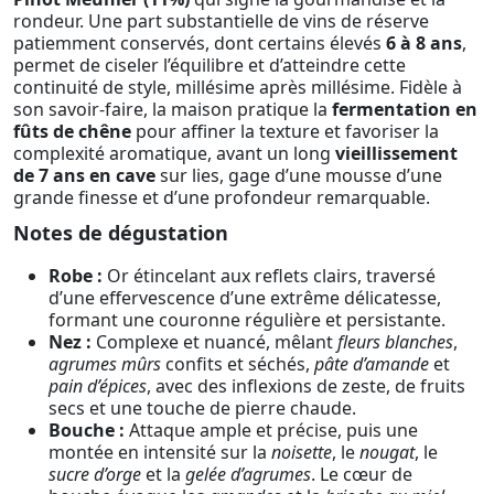
rondeur. Une part substantielle de vins de réserve
patiemment conservés, dont certains élevés
6 à 8 ans
,
permet de ciseler l’équilibre et d’atteindre cette
continuité de style, millésime après millésime. Fidèle à
son savoir-faire, la maison pratique la
fermentation en
fûts de chêne
pour affiner la texture et favoriser la
complexité aromatique, avant un long
vieillissement
de 7 ans en cave
sur lies, gage d’une mousse d’une
grande finesse et d’une profondeur remarquable.
Notes de dégustation
Robe :
Or étincelant aux reflets clairs, traversé
d’une effervescence d’une extrême délicatesse,
formant une couronne régulière et persistante.
Nez :
Complexe et nuancé, mêlant
fleurs blanches
,
agrumes mûrs
confits et séchés,
pâte d’amande
et
pain d’épices
, avec des inflexions de zeste, de fruits
secs et une touche de pierre chaude.
Bouche :
Attaque ample et précise, puis une
montée en intensité sur la
noisette
, le
nougat
, le
sucre d’orge
et la
gelée d’agrumes
. Le cœur de