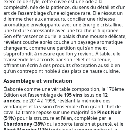
exercice de style, cette cuvée est une ode à la
complexité, née de la patience, du sens du détail et d’un
art de l’assemblage d’une exigence rare. Elle résout un
dilemme cher aux amateurs, concilier une richesse
aromatique enveloppante avec une énergie cristalline,
une texture caressante avec une fraîcheur filigranée.
Son effervescence ourle le palais d’une mousse délicate,
révélant couche après couche un paysage aromatique
changeant, comme une partition qui s’anime et
s’approfondit à mesure que l’on y revient. À table, elle
transcende les accords par son relief et sa tenue,
offrant un écrin à des produits d’exception aussi bien
qu’un contrepoint noble à des plats de haute cuisine.
Assemblage et vinification
Élaborée comme une véritable composition, la 170ème
Édition est l’assemblage de
195 vins
issus de
12
années
, de 2014 à 1998, révélant la mémoire des
vendanges et la vision d’ensemble d’un grand chef de
cave. La trame repose sur une majorité de
Pinot Noir
(51%)
pour la structure et l’élan, complétée par le
Chardonnay (38%)
qui apporte tension et pureté, et le
Pinot Meunier (11%)
qui signe la gourmandise et la