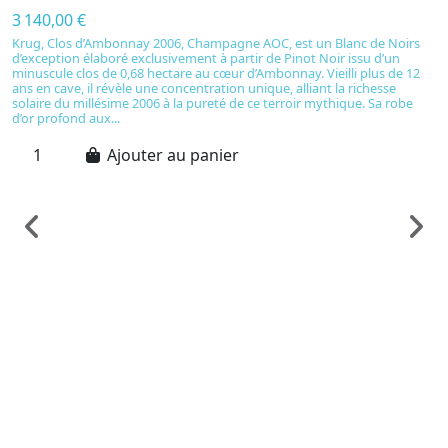
3 140,00 €
Krug, Clos d’Ambonnay 2006, Champagne AOC, est un Blanc de Noirs
d’exception élaboré exclusivement à partir de Pinot Noir issu d’un
minuscule clos de 0,68 hectare au cœur d’Ambonnay. Vieilli plus de 12
ans en cave, il révèle une concentration unique, alliant la richesse
solaire du millésime 2006 à la pureté de ce terroir mythique. Sa robe
d’or profond aux...
Ajouter au panier
C
K
L
C
2
L
J