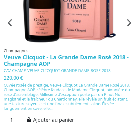
Champagnes
C
Veuve Clicquot - La Grande Dame Rosé 2018 -
M
Champagne AOP
D
CAV-CHAMP-VEUVE-CLICQUOT-GRANDE-DAME-ROSE-2018
C
220,00 €
7
Cuvée rosée de prestige, Veuve Clicquot La Grande Dame Rosé 2018,
M
Champagne AOP, célèbre l’audace de Madame Clicquot, pionnière du
s
rosé d’assemblage. Millésime d’exception porté par un Pinot Noir
fr
magistral et la fraîcheur du Chardonnay, elle révèle un fruit éclatant,
M
une texture soyeuse et une finale subtilement saline. Élevée
ve
longuement en cave, elle...
fr
Ajouter au panier