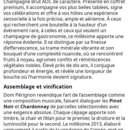
Champagne Brut AOC de caractère. Présenté en coffret
premium, il accompagne vos plus belles tablées, signe
vos célébrations et offre à vos hôtes une expérience
sensorielle à la fois précise, ample et aérienne. À ceux
qui recherchent une bouteille à la hauteur d’un
événement rare, à celles et ceux qui veulent un
champagne de gastronomie, ce millésime apporte une
réponse évidente. Il se distingue par sa finesse
d’effervescence, sa trame minérale vibrante et son
bouquet d’une complexité nuancée, où se rencontrent
fruits à noyau, agrumes confits et réminiscences
végétales nobles. Élevé près de dix ans, il conjugue
profondeur et énergie, et révèle une longueur de
bouche où l’harmonie devient signature.
Assemblage et vinification
Dom Pérignon revendique l’art de l’assemblage comme
une composition musicale, faisant dialoguer les
Pinot
Noir
et
Chardonnay
de parcelles sélectionnées avec
une exigence absolue. Chaque cépage apporte son
timbre, la chair et l’élan pour le premier, la droiture et la
luminosité pour le second. Le millésime 2013, élaboré
uniquement à partir de la vendange de l’année, met en