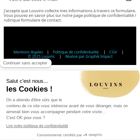
J'accepte que Louvins collecte mes informations à travers ce formulaire.
Vous pouvez en savoir plus sur notre page politique de confidentialité /
rubrique formulaire de contact.
Mentions légales
|
Politique de confidentialité
|
CGV
|
© 2025 Louvins
|
Réalisé par Graphik Impact
Vérification d'âge - Vente d'alcool
Conformément à l'article L3342-1 du Code de la santé
publique, la vente d'alcool est interdite aux mineurs de
moins de 18 ans. Veuillez confirmer votre âge.
Article L3342-1 du Code de la santé publique : la vente
d'alcool aux mineurs de moins de 18 ans est interdite.
Jour
Mois