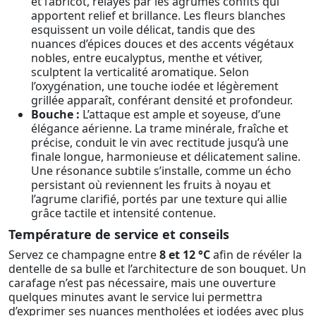
et l’abricot, relayés par les agrumes confits qui
apportent relief et brillance. Les fleurs blanches
esquissent un voile délicat, tandis que des
nuances d’épices douces et des accents végétaux
nobles, entre eucalyptus, menthe et vétiver,
sculptent la verticalité aromatique. Selon
l’oxygénation, une touche iodée et légèrement
grillée apparaît, conférant densité et profondeur.
Bouche :
L’attaque est ample et soyeuse, d’une
élégance aérienne. La trame minérale, fraîche et
précise, conduit le vin avec rectitude jusqu’à une
finale longue, harmonieuse et délicatement saline.
Une résonance subtile s’installe, comme un écho
persistant où reviennent les fruits à noyau et
l’agrume clarifié, portés par une texture qui allie
grâce tactile et intensité contenue.
Température de service et conseils
Servez ce champagne entre
8 et 12 °C
afin de révéler la
dentelle de sa bulle et l’architecture de son bouquet. Un
carafage n’est pas nécessaire, mais une ouverture
quelques minutes avant le service lui permettra
d’exprimer ses nuances mentholées et iodées avec plus