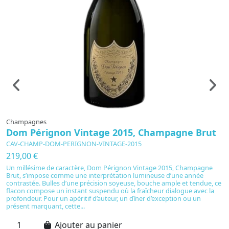
Champagnes
C
Dom Pérignon Vintage 2015, Champagne Brut
D
P
CAV-CHAMP-DOM-PERIGNON-VINTAGE-2015
C
219,00 €
4
Un millésime de caractère, Dom Pérignon Vintage 2015, Champagne
Brut, s’impose comme une interprétation lumineuse d’une année
É
contrastée. Bulles d’une précision soyeuse, bouche ample et tendue, ce
2
flacon compose un instant suspendu où la fraîcheur dialogue avec la
AO
profondeur. Pour un apéritif d’auteur, un dîner d’exception ou un
t
présent marquant, cette...
sa
ca
Ajouter au panier