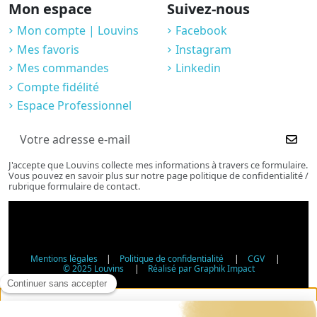
Mon espace
Suivez-nous
Mon compte | Louvins
Facebook
Mes favoris
Instagram
Mes commandes
Linkedin
Compte fidélité
Espace Professionnel
J'accepte que Louvins collecte mes informations à travers ce formulaire.
Vous pouvez en savoir plus sur notre page politique de confidentialité /
rubrique formulaire de contact.
Mentions légales
|
Politique de confidentialité
|
CGV
|
© 2025 Louvins
|
Réalisé par Graphik Impact
Vérification d'âge - Vente d'alcool