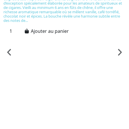
d’exception spécialement élaborée pour les amateurs de spiritueux et
de cigares. Vieilli au minimum 6 ans en fûts de chêne, il offre une
richesse aromatique remarquable où se mêlent vanille, café torréfié,
chocolat noir et épices. La bouche révèle une harmonie subtile entre
des notes de...
Ajouter au panier
S
T
R
C
6
Sy
Ma
in
no
so