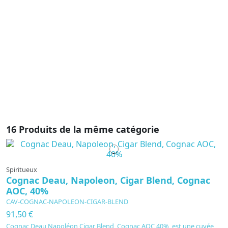
L
de
l
16 Produits de la même catégorie
Spiritueux
Cognac Deau, Napoleon, Cigar Blend, Cognac
AOC, 40%
CAV-COGNAC-NAPOLEON-CIGAR-BLEND
91,50 €
Cognac Deau Napoléon Cigar Blend, Cognac AOC 40%, est une cuvée