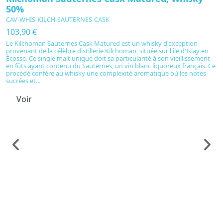
50%
CAV-WHIS-KILCH-SAUTERNES-CASK
103,90 €
Le Kilchoman Sauternes Cask Matured est un whisky d'exception
provenant de la célèbre distillerie Kilchoman, située sur l'île d'Islay en
Écosse. Ce single malt unique doit sa particularité à son vieillissement
en fûts ayant contenu du Sauternes, un vin blanc liquoreux français. Ce
procédé confère au whisky une complexité aromatique où les notes
sucrées et...
Voir
S
K
C
1