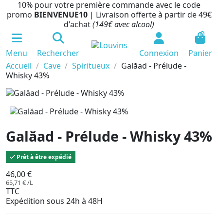
10% pour votre première commande avec le code
promo
BIENVENUE10
| Livraison offerte à partir de 49€
d'achat
(149€ avec alcool)
0
Menu
Rechercher
Connexion
Panier
Accueil
Cave
Spiritueux
Galăad - Prélude -
Whisky 43%
Galăad - Prélude - Whisky 43%
Prêt à être expédié
46,00 €
65,71 € /L
TTC
Expédition sous 24h à 48H