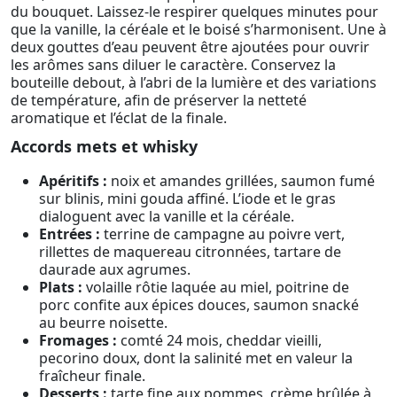
du bouquet. Laissez-le respirer quelques minutes pour
que la vanille, la céréale et le boisé s’harmonisent. Une à
deux gouttes d’eau peuvent être ajoutées pour ouvrir
les arômes sans diluer le caractère. Conservez la
bouteille debout, à l’abri de la lumière et des variations
de température, afin de préserver la netteté
aromatique et l’éclat de la finale.
Accords mets et whisky
Apéritifs :
noix et amandes grillées, saumon fumé
sur blinis, mini gouda affiné. L’iode et le gras
dialoguent avec la vanille et la céréale.
Entrées :
terrine de campagne au poivre vert,
rillettes de maquereau citronnées, tartare de
daurade aux agrumes.
Plats :
volaille rôtie laquée au miel, poitrine de
porc confite aux épices douces, saumon snacké
au beurre noisette.
Fromages :
comté 24 mois, cheddar vieilli,
pecorino doux, dont la salinité met en valeur la
fraîcheur finale.
Desserts :
tarte fine aux pommes, crème brûlée à