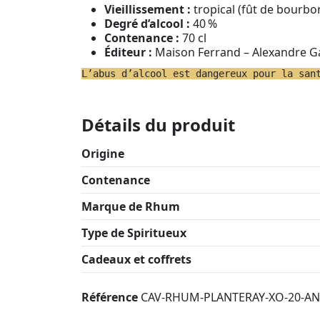
Vieillissement :
tropical (fût de bourbon
Degré d’alcool :
40 %
Contenance :
70 cl
Éditeur :
Maison Ferrand – Alexandre Ga
L’abus d’alcool est dangereux pour la san
Détails du produit
Origine
Contenance
Marque de Rhum
Type de Spiritueux
Cadeaux et coffrets
Référence
CAV-RHUM-PLANTERAY-XO-20-A