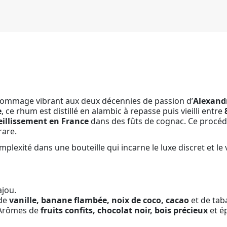
ommage vibrant aux deux décennies de passion d’
Alexand
e
, ce rhum est distillé en alambic à repasse puis vieilli entre
eillissement en France
dans des fûts de cognac. Ce procéd
rare.
exité dans une bouteille qui incarne le luxe discret et le 
ajou.
 de
vanille, banane flambée, noix de coco, cacao
et de tab
 Arômes de
fruits confits, chocolat noir, bois précieux
et ép