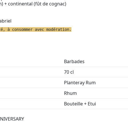
) + continental (fût de cognac)
briel
té, à consommer avec modération.
Barbades
70 cl
Planteray Rum
Rhum
Bouteille + Etui
NNIVERSARY