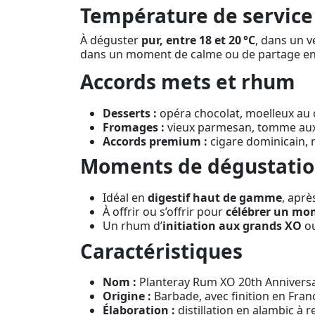
Température de service 
À déguster
pur, entre 18 et 20 °C
, dans un v
dans un moment de calme ou de partage entr
Accords mets et rhum
Desserts :
opéra chocolat, moelleux au ca
Fromages :
vieux parmesan, tomme aux fr
Accords premium :
cigare dominicain, n
Moments de dégustati
Idéal en
digestif haut de gamme
, aprè
À offrir ou s’offrir pour
célébrer un mo
Un rhum d’
initiation aux grands XO
ou
Caractéristiques
Nom :
Planteray Rum XO 20th Annivers
Origine :
Barbade, avec finition en Fran
Élaboration :
distillation en alambic à 