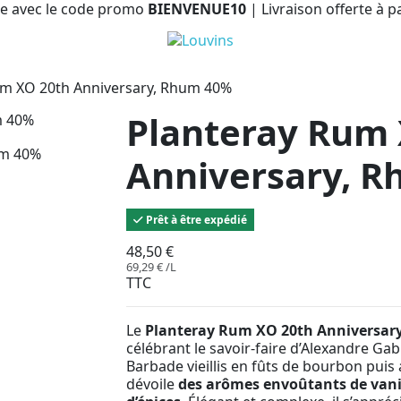
e avec le code promo
BIENVENUE10
| Livraison offerte à p
um XO 20th Anniversary, Rhum 40%
Planteray Rum 
Anniversary, 
Prêt à être expédié
48,50 €
69,29 € /L
TTC
Le
Planteray Rum XO 20th Anniversar
célébrant le savoir-faire d’Alexandre Gab
Barbade vieillis en fûts de bourbon puis 
dévoile
des arômes envoûtants de vanill