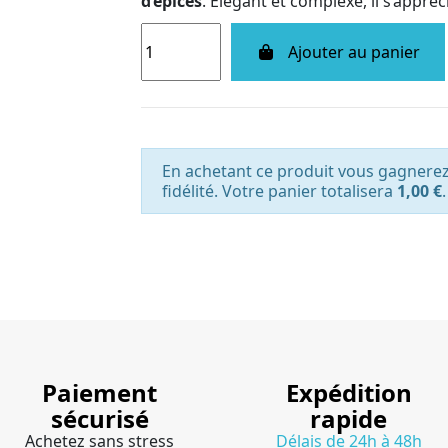
d’épices
. Élégant et complexe, il s’appré
Ajouter au panier
En achetant ce produit vous gagnere
fidélité. Votre panier totalisera
1,00 €
.
Paiement
Expédition
sécurisé
rapide
Achetez sans stress
Délais de 24h à 48h