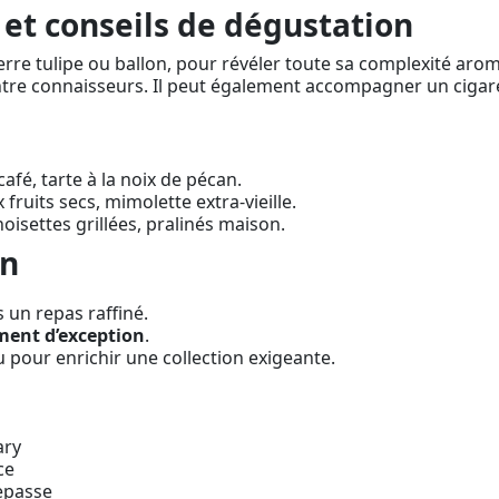
et conseils de dégustation
erre tulipe ou ballon, pour révéler toute sa complexité aro
e connaisseurs. Il peut également accompagner un cigare 
fé, tarte à la noix de pécan.
uits secs, mimolette extra-vieille.
oisettes grillées, pralinés maison.
on
s un repas raffiné.
ment d’exception
.
 pour enrichir une collection exigeante.
ary
ce
repasse