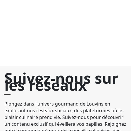
C
de
au
qu
i
év
Suivez-nous sur
les réseaux
Plongez dans l’univers gourmand de Louvins en
explorant nos réseaux sociaux, des plateformes où le
plaisir culinaire prend vie. Suivez-nous pour découvrir
un contenu exclusif qui éveillera vos papilles. Rejoignez
notre communauté pour des conseils culinaires, des