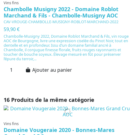
Vins fins
Vi
Chambolle Musigny 2022 - Domaine Roblot
C
Marchand & Fils - Chambolle-Musigny AOC
e
CAV-VROUGE-CHAMBOLLE-MUSIGNY-ROBLOT-MARCHAND-2022
C
59,90 €
6
Chambolle-Musigny 2022, Domaine Roblot Marchand & Fils, vin rouge
C
AOC de Bourgogne, livre une expression ciselée du Pinot Noir, tout en
Nu
dentelle et en profondeur. Issu d’un domaine familial ancré à
vi
Chambolle, il conjugue finesse florale, fruits rouges rayonnants et
en
toucher de bouche soyeux. Élevage mesuré en fût pour préserver
vi
l’épure du terroir,...
Ajouter au panier
16 Produits de la même catégorie
Vins fins
Domaine Vougeraie 2020 - Bonnes-Mares