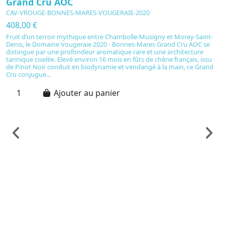
Grand Cru AOC
CAV-VROUGE-BONNES-MARES-VOUGERAIE-2020
408,00 €
Fruit d’un terroir mythique entre Chambolle-Musigny et Morey-Saint-
Denis, le Domaine Vougeraie 2020 - Bonnes-Mares Grand Cru AOC se
distingue par une profondeur aromatique rare et une architecture
tannique ciselée. Elevé environ 16 mois en fûts de chêne français, issu
de Pinot Noir conduit en biodynamie et vendangé à la main, ce Grand
Cru conjugue...
Ajouter au panier
Vi
C
D
C
2