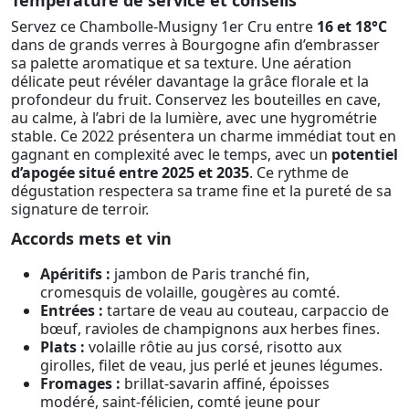
Servez ce Chambolle-Musigny 1er Cru entre
16 et 18°C
dans de grands verres à Bourgogne afin d’embrasser
sa palette aromatique et sa texture. Une aération
délicate peut révéler davantage la grâce florale et la
profondeur du fruit. Conservez les bouteilles en cave,
au calme, à l’abri de la lumière, avec une hygrométrie
stable. Ce 2022 présentera un charme immédiat tout en
gagnant en complexité avec le temps, avec un
potentiel
d’apogée situé entre 2025 et 2035
. Ce rythme de
dégustation respectera sa trame fine et la pureté de sa
signature de terroir.
Accords mets et vin
Apéritifs :
jambon de Paris tranché fin,
cromesquis de volaille, gougères au comté.
Entrées :
tartare de veau au couteau, carpaccio de
bœuf, ravioles de champignons aux herbes fines.
Plats :
volaille rôtie au jus corsé, risotto aux
girolles, filet de veau, jus perlé et jeunes légumes.
Fromages :
brillat-savarin affiné, époisses
modéré, saint-félicien, comté jeune pour