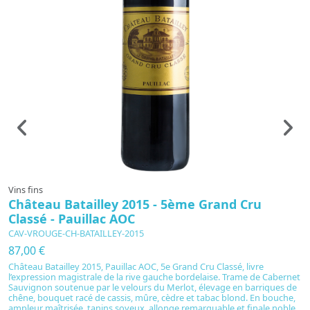
Vins fins
Vi
Château Batailley 2015 - 5ème Grand Cru
C
Classé - Pauillac AOC
C
CAV-VROUGE-CH-BATAILLEY-2015
C
87,00 €
4
Château Batailley 2015, Pauillac AOC, 5e Grand Cru Classé, livre
C
l’expression magistrale de la rive gauche bordelaise. Trame de Cabernet
in
Sauvignon soutenue par le velours du Merlot, élevage en barriques de
pa
chêne, bouquet racé de cassis, mûre, cèdre et tabac blond. En bouche,
fr
ampleur maîtrisée, tanins soyeux, allonge remarquable et finale noble.
s