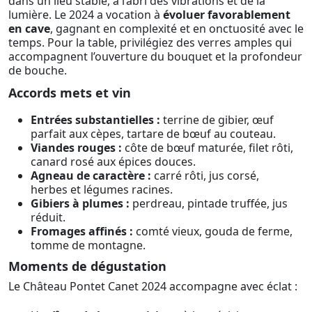
dans un lieu stable, à l’abri des vibrations et de la
lumière. Le 2024 a vocation à
évoluer favorablement
en cave
, gagnant en complexité et en onctuosité avec le
temps. Pour la table, privilégiez des verres amples qui
accompagnent l’ouverture du bouquet et la profondeur
de bouche.
Accords mets et vin
Entrées substantielles :
terrine de gibier, œuf
parfait aux cèpes, tartare de bœuf au couteau.
Viandes rouges :
côte de bœuf maturée, filet rôti,
canard rosé aux épices douces.
Agneau de caractère :
carré rôti, jus corsé,
herbes et légumes racines.
Gibiers à plumes :
perdreau, pintade truffée, jus
réduit.
Fromages affinés :
comté vieux, gouda de ferme,
tomme de montagne.
Moments de dégustation
Le Château Pontet Canet 2024 accompagne avec éclat :