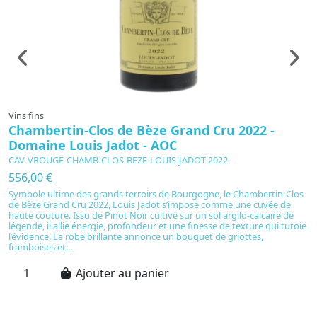
Vins fins
Vi
Chambertin-Clos de Bèze Grand Cru 2022 -
C
Domaine Louis Jadot - AOC
C
CAV-VROUGE-CHAMB-CLOS-BEZE-LOUIS-JADOT-2022
C
556,00 €
3
Symbole ultime des grands terroirs de Bourgogne, le Chambertin-Clos
C
de Bèze Grand Cru 2022, Louis Jadot s’impose comme une cuvée de
pr
haute couture. Issu de Pinot Noir cultivé sur un sol argilo-calcaire de
Né
légende, il allie énergie, profondeur et une finesse de texture qui tutoie
dé
l’évidence. La robe brillante annonce un bouquet de griottes,
ab
framboises et...
24
Ajouter au panier