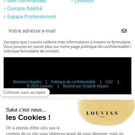
Mes commandes
Linkedin
Compte fidélité
Espace Professionnel
J'accepte que Louvins collecte mes informations à travers ce formulaire.
Vous pouvez en savoir plus sur notre page politique de confidentialité /
rubrique formulaire de contact.
Mentions légales
|
Politique de confidentialité
|
CGV
|
© 2025 Louvins
|
Réalisé par Graphik Impact
Vérification d'âge - Vente d'alcool
Conformément à l'article L3342-1 du Code de la santé
publique, la vente d'alcool est interdite aux mineurs de
moins de 18 ans. Veuillez confirmer votre âge.
Article L3342-1 du Code de la santé publique : la vente