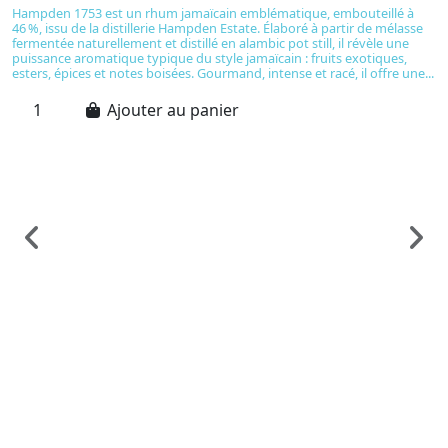
Hampden 1753 est un rhum jamaïcain emblématique, embouteillé à
46 %, issu de la distillerie Hampden Estate. Élaboré à partir de mélasse
fermentée naturellement et distillé en alambic pot still, il révèle une
puissance aromatique typique du style jamaïcain : fruits exotiques,
esters, épices et notes boisées. Gourmand, intense et racé, il offre une...
Ajouter au panier
S
A
C
5
Au
cr
46