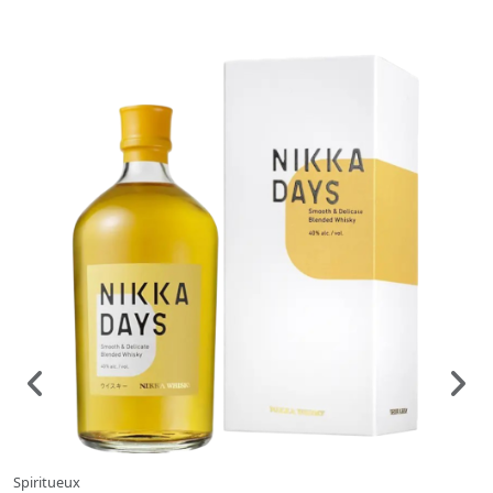
Spiritueux
S