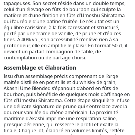
tapageuses. Son secret réside dans un double temps,
celui d’un élevage en fûts de bourbon qui sculpte la
matière et d’une finition en fûts d’Umeshu Shiratama
qui l’auréole d’une patine fruitée. Le résultat est un
équilibre rarissime, à la fois caressant et structuré,
porté par une trame de vanille, de prune et d’épices
fines. À 40% vol, son accessibilité n’enlève rien à sa
profondeur, elle en amplifie le plaisir. En format 50 cl, il
devient un parfait compagnon de table, de
contemplation ou de partage choisi.
Assemblage et élaboration
Issu d’un assemblage précis comprenant de l’orge
maltée distillée en pot stills et du whisky de grain,
Akashi Ume Blended s’épanouit d’abord en fûts de
bourbon, puis bénéficie de quelques mois d’affinage en
fûts d’Umeshu Shiratama. Cette étape singulière infuse
une délicate signature de prune qui s’entrelace avec la
douceur vanillée du chêne américain. La proximité
maritime d’Akashi imprime une respiration saline,
presque aérienne, qui resserre le profil et exalte la
finale. Chaque lot, élaboré en volumes limités, reflète