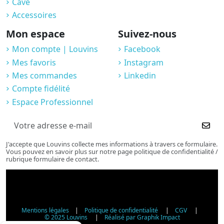
Cave
Accessoires
Mon espace
Suivez-nous
Mon compte | Louvins
Facebook
Mes favoris
Instagram
Mes commandes
Linkedin
Compte fidélité
Espace Professionnel
J'accepte que Louvins collecte mes informations à travers ce formulaire.
Vous pouvez en savoir plus sur notre page politique de confidentialité /
rubrique formulaire de contact.
Mentions légales
|
Politique de confidentialité
|
CGV
|
© 2025 Louvins
|
Réalisé par Graphik Impact