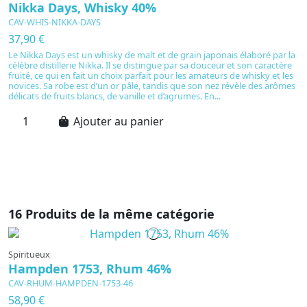
Nikka Days, Whisky 40%
N
CAV-WHIS-NIKKA-DAYS
C
37,90 €
5
Le Nikka Days est un whisky de malt et de grain japonais élaboré par la
D
célèbre distillerie Nikka. Il se distingue par sa douceur et son caractère
di
fruité, ce qui en fait un choix parfait pour les amateurs de whisky et les
ar
novices. Sa robe est d’un or pâle, tandis que son nez révèle des arômes
g
délicats de fruits blancs, de vanille et d’agrumes. En...
to
Ajouter au panier
16 Produits de la même catégorie
Spiritueux
Hampden 1753, Rhum 46%
CAV-RHUM-HAMPDEN-1753-46
58,90 €