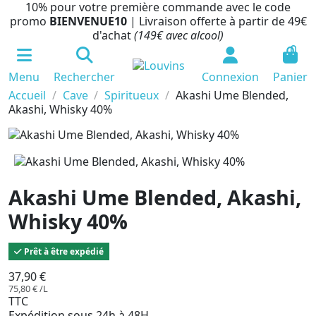
10% pour votre première commande avec le code
promo
BIENVENUE10
| Livraison offerte à partir de 49€
d'achat
(149€ avec alcool)
0
Menu
Rechercher
Connexion
Panier
Accueil
Cave
Spiritueux
Akashi Ume Blended,
Akashi, Whisky 40%
Akashi Ume Blended, Akashi,
Whisky 40%
Prêt à être expédié
37,90 €
75,80 € /L
TTC
Expédition sous 24h à 48H