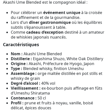
Akashi Ume Blended est le compagnon idéal :
Pour célébrer un
événement unique
à la croisée
du raffinement et de la gourmandise.
Lors d’un
dîner gastronomique
où les équilibres
subtils s’épanouissent à table.
Comme
cadeau d’exception
destiné à un amateur
de whiskies japonais nuancés.
Caractéristiques
Nom :
Akashi Ume Blended
Distillerie :
Eigashima Shuzo, White Oak Distillery
Origine :
Akashi, Préfecture de Hyogo, Japon
Type :
Blended whisky, finition Umeshu
Assemblage :
orge maltée distillée en pot stills et
whisky de grain
Degré d’alcool :
40% vol
Vieillissement :
ex-bourbon puis affinage en fûts
d’Umeshu Shiratama
Contenance :
50 cl
Profil :
prune et fruits à noyau, vanille, boisé
délicat, épices douces