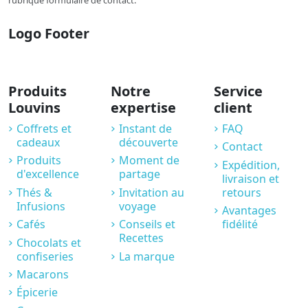
rubrique formulaire de contact.
Logo Footer
Produits
Notre
Service
Louvins
expertise
client
Coffrets et
Instant de
FAQ
cadeaux
découverte
Contact
Produits
Moment de
Expédition,
d'excellence
partage
livraison et
Thés &
Invitation au
retours
Infusions
voyage
Avantages
Cafés
Conseils et
fidélité
Recettes
Chocolats et
confiseries
La marque
Macarons
Épicerie