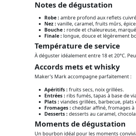
Notes de dégustation
Robe :
ambre profond aux reflets cuivré
Nez :
vanille, caramel, fruits mûrs, épic
Bouche :
ronde et chaleureuse, marquée 
Finale :
longue, douce et légèrement bo
Température de service
À déguster idéalement entre 18 et 20°C. Peu
Accords mets et whisky
Maker’s Mark accompagne parfaitement :
Apéritifs :
fruits secs, noix grillées.
Entrées :
ribs fumés, tapas à base de vi
Plats :
viandes grillées, barbecue, plats 
Fromages :
cheddar affiné, fromages à 
Desserts :
desserts au caramel, chocolat
Moments de dégustation
Un bourbon idéal pour les moments conviviaux