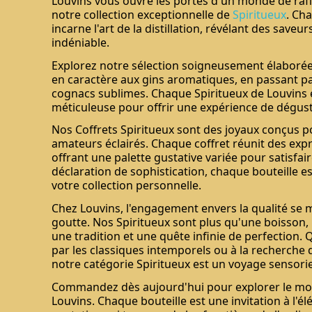
Louvins vous ouvre les portes d'un monde de raf
notre collection exceptionnelle de
Spiritueux
. Ch
incarne l'art de la distillation, révélant des save
indéniable.
Explorez notre sélection soigneusement élaborée,
en caractère aux gins aromatiques, en passant par
cognacs sublimes. Chaque Spiritueux de Louvins e
méticuleuse pour offrir une expérience de dégust
Nos Coffrets Spiritueux sont des joyaux conçus po
amateurs éclairés. Chaque coffret réunit des exp
offrant une palette gustative variée pour satisfair
déclaration de sophistication, chaque bouteille e
votre collection personnelle.
Chez Louvins, l'engagement envers la qualité se
goutte. Nos Spiritueux sont plus qu'une boisson, i
une tradition et une quête infinie de perfection
par les classiques intemporels ou à la recherche
notre catégorie Spiritueux est un voyage sensori
Commandez dès aujourd'hui pour explorer le mo
Louvins. Chaque bouteille est une invitation à l'é