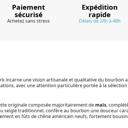
Paiement
Expédition
sécurisé
rapide
Achetez sans stress
Délais de 24h à 48h
ark incarne une vision artisanale et qualitative du bourbon a
tions, avec une attention particulière portée à la sélection
cette originale composée majoritairement de
maïs
, complét
ace du seigle traditionnel, confère au bourbon une douceur c
llissement en fûts de chêne américain neufs, fortement bousi