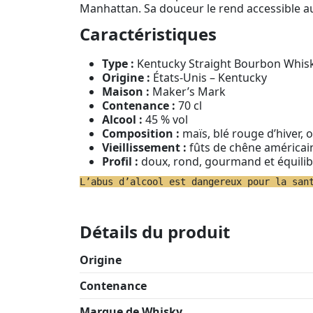
Manhattan. Sa douceur le rend accessible au
Caractéristiques
Type :
Kentucky Straight Bourbon Whis
Origine :
États-Unis – Kentucky
Maison :
Maker’s Mark
Contenance :
70 cl
Alcool :
45 % vol
Composition :
maïs, blé rouge d’hiver, 
Vieillissement :
fûts de chêne américai
Profil :
doux, rond, gourmand et équilib
L’abus d’alcool est dangereux pour la san
Détails du produit
Origine
Contenance
Marque de Whisky