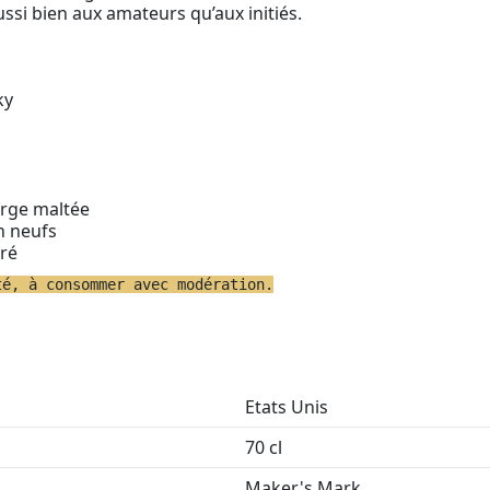
ssi bien aux amateurs qu’aux initiés.
ky
orge maltée
n neufs
ré
té, à consommer avec modération.
Etats Unis
70 cl
Maker's Mark