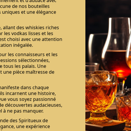
finement et d'audace avec
acune de nos bouteilles
urs uniques et une élégance
 allant des whiskies riches
 les vodkas lisses et les
st choisi avec une attention
ation inégalée.
ur les connaisseurs et les
ressions sélectionnées,
e tous les palais. Une
st une pièce maîtresse de
 manifeste dans chaque
ls incarnent une histoire,
. Que vous soyez passionné
 de découvertes audacieuses,
el à ne pas manquer.
nde des Spiritueux de
légance, une expérience