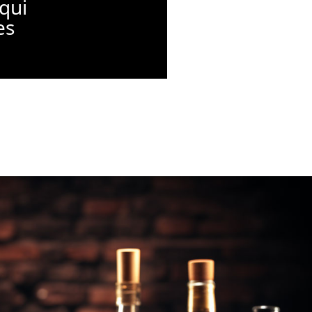
 qui
es