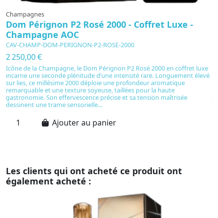
Champagnes
C
Dom Pérignon P2 Rosé 2000 - Coffret Luxe -
V
Champagne AOC
CAV-CHAMP-DOM-PERIGNON-P2-ROSE-2000
C
2 250,00 €
4
Icône de la Champagne, le Dom Pérignon P2 Rosé 2000 en coffret luxe
Sy
incarne une seconde plénitude d’une intensité rare. Longuement élevé
in
sur lies, ce millésime 2000 déploie une profondeur aromatique
pa
remarquable et une texture soyeuse, taillées pour la haute
u
gastronomie. Son effervescence précise et sa tension maîtrisée
ja
dessinent une trame sensorielle...
et
Ajouter au panier
Les clients qui ont acheté ce produit ont
également acheté :