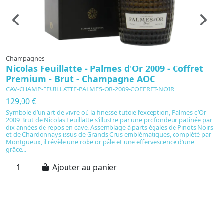
Champagnes
C
Nicolas Feuillatte - Palmes d'Or 2009 - Coffret
N
Premium - Brut - Champagne AOC
I
C
CAV-CHAMP-FEUILLATTE-PALMES-OR-2009-COFFRET-NOIR
C
129,00 €
1
Symbole d’un art de vivre où la finesse tutoie l’exception, Palmes d’Or
2009 Brut de Nicolas Feuillatte s’illustre par une profondeur patinée par
C
dix années de repos en cave. Assemblage à parts égales de Pinots Noirs
Ni
et de Chardonnays issus de Grands Crus emblématiques, complété par
d
Montgueux, il révèle une robe or pâle et une effervescence d’une
o
grâce...
m
de
Ajouter au panier