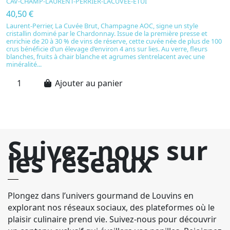
CAV-CHAMP-LAURENT-PERRIER-LACUVEE-ETUI
3
40,50 €
S
d
Laurent-Perrier, La Cuvée Brut, Champagne AOC, signe un style
à
cristallin dominé par le Chardonnay. Issue de la première presse et
Co
enrichie de 20 à 30 % de vins de réserve, cette cuvée née de plus de 100
éq
crus bénéficie d’un élevage d’environ 4 ans sur lies. Au verre, fleurs
de
blanches, fruits à chair blanche et agrumes s’entrelacent avec une
minéralité...
Ajouter au panier
Suivez-nous sur
les réseaux
Plongez dans l’univers gourmand de Louvins en
explorant nos réseaux sociaux, des plateformes où le
plaisir culinaire prend vie. Suivez-nous pour découvrir