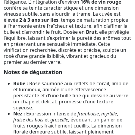
l’élégance. L’intégration d’environ
16% de vin rouge
confère sa teinte caractéristique et une dimension
vineuse subtile, sans alourdir la trame. La cuvée est
élevée
2 à 3 ans sur lies
, temps de maturation propice
à l’harmonie entre fraîcheur et texture, afin d’affiner la
bulle et d’arrondir le fruit. Dosée en
Brut
, elle privilégie
l’équilibre, laissant s’exprimer la pureté des arômes tout
en préservant une sensualité immédiate. Cette
vinification recherchée, discrète et précise, sculpte un
rosé d’une grande lisibilité, vibrant et gracieux du
premier au dernier verre.
Notes de dégustation
Robe :
Rose saumoné aux reflets de corail, limpide
et lumineux, animée d’une effervescence
persistante et d’une bulle fine qui dessine au verre
un chapelet délicat, promesse d’une texture
soyeuse.
Nez :
Expression intense de
framboise
,
myrtille
,
fraise des bois
et
groseille
, évoquant un panier de
fruits rouges fraîchement cueillis. La dimension
florale demeure subtile, laissant pleinement