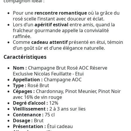
compagnon idéal :
Pour une
rencontre romantique
où la grâce du
rosé scelle l’instant avec douceur et éclat.
Lors d’un
apéritif estival
entre amis, quand la
fraîcheur gourmande appelle la convivialité
raffinée.
Comme
cadeau attentif
présenté en étui, témoin
d’un goût sûr et d’une élégance naturelle.
Caractéristiques
Nom :
Champagne Brut Rosé AOC Réserve
Exclusive Nicolas Feuillatte - Etui
Appellation :
Champagne AOC
Type :
Rosé Brut
Cépages :
Chardonnay, Pinot Meunier, Pinot Noir
avec 16% de vin rouge
Degré d’alcool :
12%
Vieillissement :
2 à 3 ans sur lies
Contenance :
75 cl
Dosage :
Brut
Présentation :
Étui cadeau