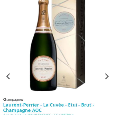
Champagnes
C
Laurent-Perrier - La Cuvée - Etui - Brut -
M
Champagne AOC
C