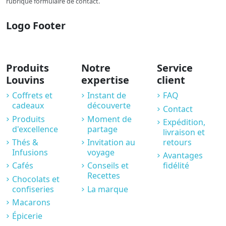
rubrique formulaire de contact.
Logo Footer
Produits
Notre
Service
Louvins
expertise
client
Coffrets et
Instant de
FAQ
cadeaux
découverte
Contact
Produits
Moment de
Expédition,
d'excellence
partage
livraison et
Thés &
Invitation au
retours
Infusions
voyage
Avantages
Cafés
Conseils et
fidélité
Recettes
Chocolats et
confiseries
La marque
Macarons
Épicerie