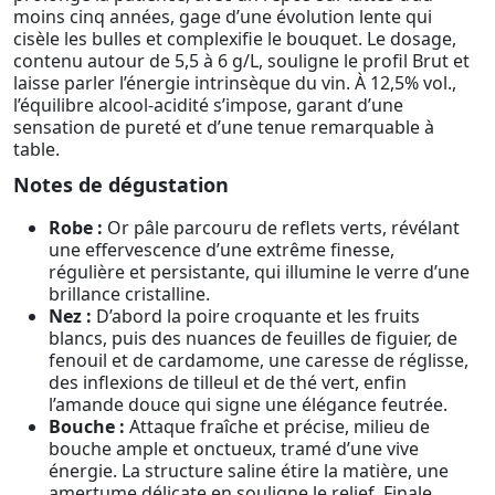
moins cinq années, gage d’une évolution lente qui
cisèle les bulles et complexifie le bouquet. Le dosage,
contenu autour de 5,5 à 6 g/L, souligne le profil Brut et
laisse parler l’énergie intrinsèque du vin. À 12,5% vol.,
l’équilibre alcool-acidité s’impose, garant d’une
sensation de pureté et d’une tenue remarquable à
table.
Notes de dégustation
Robe :
Or pâle parcouru de reflets verts, révélant
une effervescence d’une extrême finesse,
régulière et persistante, qui illumine le verre d’une
brillance cristalline.
Nez :
D’abord la poire croquante et les fruits
blancs, puis des nuances de feuilles de figuier, de
fenouil et de cardamome, une caresse de réglisse,
des inflexions de tilleul et de thé vert, enfin
l’amande douce qui signe une élégance feutrée.
Bouche :
Attaque fraîche et précise, milieu de
bouche ample et onctueux, tramé d’une vive
énergie. La structure saline étire la matière, une
amertume délicate en souligne le relief. Finale