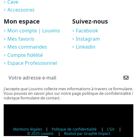
Cave
Accessoires
Mon espace
Suivez-nous
Mon compte | Louvins
Facebook
Mes favoris
Instagram
Mes commandes
Linkedin
Compte fidélité
Espace Professionnel
J'accepte que Louvins collecte mes informations à travers ce formulaire.
Vous pouvez en savoir plus sur notre page politique de confidentialité /
rubrique formulaire de contact.
Mentions légales
|
Politique de confidentialité
|
CGV
|
© 2025 Louvins
|
Réalisé par Graphik Impact