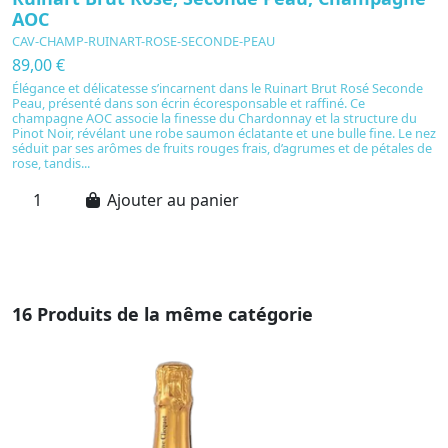
AOC
-
CAV-CHAMP-RUINART-ROSE-SECONDE-PEAU
C
E
89,00 €
2
Élégance et délicatesse s’incarnent dans le Ruinart Brut Rosé Seconde
Peau, présenté dans son écrin écoresponsable et raffiné. Ce
D
champagne AOC associe la finesse du Chardonnay et la structure du
u
Pinot Noir, révélant une robe saumon éclatante et une bulle fine. Le nez
ex
séduit par ses arômes de fruits rouges frais, d’agrumes et de pétales de
c
rose, tandis...
e
pâ
Ajouter au panier
16 Produits de la même catégorie