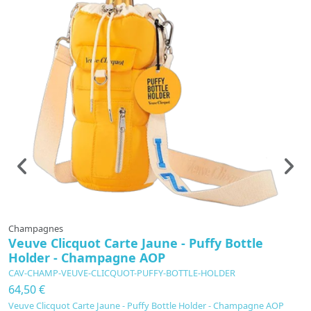
Champagnes
C
Veuve Clicquot Carte Jaune - Puffy Bottle
D
Holder - Champagne AOP
-
CAV-CHAMP-VEUVE-CLICQUOT-PUFFY-BOTTLE-HOLDER
C
64,50 €
6
Veuve Clicquot Carte Jaune - Puffy Bottle Holder - Champagne AOP
D