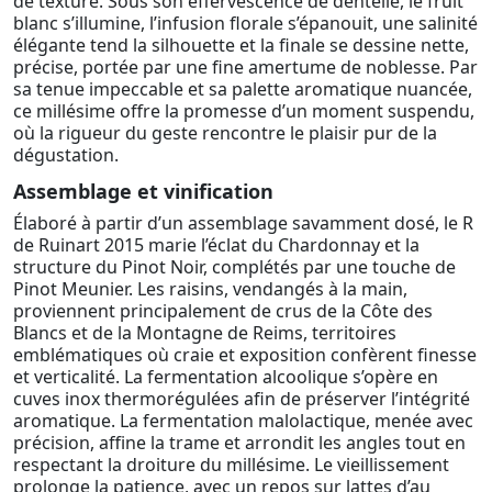
de texture. Sous son effervescence de dentelle, le fruit
blanc s’illumine, l’infusion florale s’épanouit, une salinité
élégante tend la silhouette et la finale se dessine nette,
précise, portée par une fine amertume de noblesse. Par
sa tenue impeccable et sa palette aromatique nuancée,
ce millésime offre la promesse d’un moment suspendu,
où la rigueur du geste rencontre le plaisir pur de la
dégustation.
Assemblage et vinification
Élaboré à partir d’un assemblage savamment dosé, le R
de Ruinart 2015 marie l’éclat du Chardonnay et la
structure du Pinot Noir, complétés par une touche de
Pinot Meunier. Les raisins, vendangés à la main,
proviennent principalement de crus de la Côte des
Blancs et de la Montagne de Reims, territoires
emblématiques où craie et exposition confèrent finesse
et verticalité. La fermentation alcoolique s’opère en
cuves inox thermorégulées afin de préserver l’intégrité
aromatique. La fermentation malolactique, menée avec
précision, affine la trame et arrondit les angles tout en
respectant la droiture du millésime. Le vieillissement
prolonge la patience, avec un repos sur lattes d’au