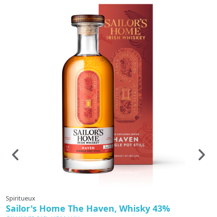
Spiritueux
S
Sailor's Home The Haven, Whisky 43%
G