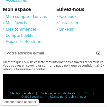
Accessoires
Mon espace
Suivez-nous
Mon compte | Louvins
Facebook
Mes favoris
Instagram
Mes commandes
Linkedin
Compte fidélité
Espace Professionnel
J'accepte que Louvins collecte mes informations à travers ce formulaire.
Vous pouvez en savoir plus sur notre page politique de confidentialité /
rubrique formulaire de contact.
Mentions légales
|
Politique de confidentialité
|
CGV
|
© 2025 Louvins
|
Réalisé par Graphik Impact