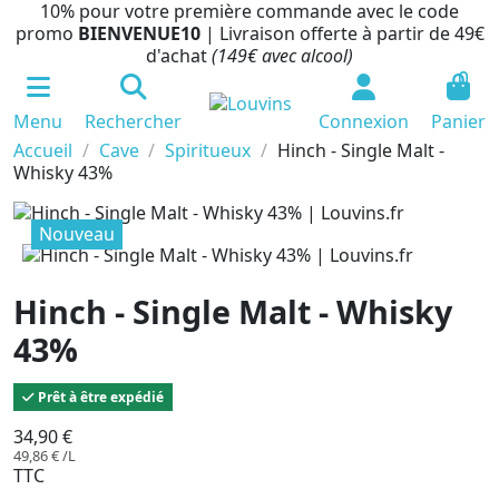
10% pour votre première commande avec le code
promo
BIENVENUE10
| Livraison offerte à partir de 49€
d'achat
(149€ avec alcool)
0
Menu
Rechercher
Connexion
Panier
Accueil
Cave
Spiritueux
Hinch - Single Malt -
Whisky 43%
Nouveau
Hinch - Single Malt - Whisky
43%
Prêt à être expédié
34,90 €
49,86 € /L
TTC