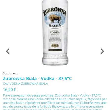
Spiritueux
S
Zubrowka Biala - Vodka - 37,5°C
R
CAV-VODKA-ZUBROWKA-BIALA
C
16,20 €
5
Pure expression du seigle polonais, Zubrowka Biala - Vodka - 37,5°C
L
s’impose comme une vodka cristalline au toucher soyeux, façonnée par
ra
une distillation répétée et une filtration méticuleuse. Élaborée avec une
fr
eau de source issue de la forêt de Białowieża, elle offre une sensation
so
de pureté remarquable, idéale pour les amateurs de textures nettes
lo