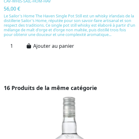
CAV-WHIS-SAIL-HOM-HAV
C
56,00 €
4
Le Sailor's Home The Haven Single Pot Still est un whisky irlandais de la
L
distillerie Sailor's Home, réputée pour son savoir-faire artisanal et son
d
respect des traditions. Ce single pot still whisky est élaboré à partir d'un
G
mélange de malt d'orge et d'orge non maltée, puis distillé trois fois
tr
pour obtenir une douceur et une complexité aromatique...
d
ca
Ajouter au panier
16 Produits de la même catégorie