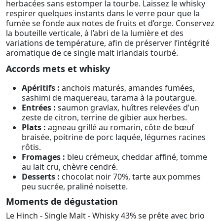
herbacées sans estomper la tourbe. Laissez le whisky
respirer quelques instants dans le verre pour que la
fumée se fonde aux notes de fruits et d’orge. Conservez
la bouteille verticale, à l’abri de la lumière et des
variations de température, afin de préserver l’intégrité
aromatique de ce single malt irlandais tourbé.
Accords mets et whisky
Apéritifs :
anchois maturés, amandes fumées,
sashimi de maquereau, tarama à la poutargue.
Entrées :
saumon gravlax, huîtres relevées d’un
zeste de citron, terrine de gibier aux herbes.
Plats :
agneau grillé au romarin, côte de bœuf
braisée, poitrine de porc laquée, légumes racines
rôtis.
Fromages :
bleu crémeux, cheddar affiné, tomme
au lait cru, chèvre cendré.
Desserts :
chocolat noir 70%, tarte aux pommes
peu sucrée, praliné noisette.
Moments de dégustation
Le Hinch - Single Malt - Whisky 43% se prête avec brio