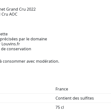
het Grand Cru 2022
d Cru AOC
ette
 précisées par le domaine
 Louvins.fr
s de conservation
é, à consommer avec modération.
France
Contient des sulfites
75 cl