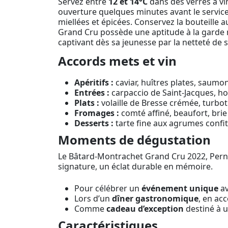
Servez entre
12 et 14°C
dans des verres à vi
ouverture quelques minutes avant le service a
miellées et épicées. Conservez la bouteille a
Grand Cru possède une aptitude à la garde no
captivant dès sa jeunesse par la netteté de sa
Accords mets et vin
Apéritifs :
caviar, huîtres plates, saumo
Entrées :
carpaccio de Saint-Jacques, ho
Plats :
volaille de Bresse crémée, turbot 
Fromages :
comté affiné, beaufort, bri
Desserts :
tarte fine aux agrumes confit
Moments de dégustation
Le Bâtard-Montrachet Grand Cru 2022, Perno
signature, un éclat durable en mémoire.
Pour célébrer un
événement unique
av
Lors d’un
dîner gastronomique
, en ac
Comme
cadeau d’exception
destiné à u
Caractéristiques