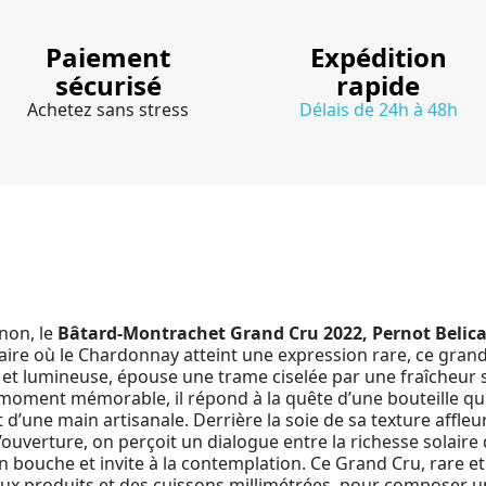
Paiement
Expédition
sécurisé
rapide
Achetez sans stress
Délais de 24h à 48h
non, le
Bâtard-Montrachet Grand Cru 2022, Pernot Belic
aire où le Chardonnay atteint une expression rare, ce grand
 et lumineuse, épouse une trame ciselée par une fraîcheur 
oment mémorable, il répond à la quête d’une bouteille qui
 et d’une main artisanale. Derrière la soie de sa texture affl
uverture, on perçoit un dialogue entre la richesse solaire d
ouche et invite à la contemplation. Ce Grand Cru, rare et c
aux produits et des cuissons millimétrées, pour composer u