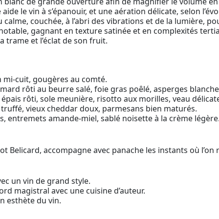
n blanc de grande ouverture afin de magnifier le volume e
ide le vin à s’épanouir, et une aération délicate, selon l’é
u calme, couchée, à l’abri des vibrations et de la lumière, p
table, gagnant en texture satinée et en complexités tertiai
 trame et l’éclat de son fruit.
n mi-cuit, gougères au comté.
mard rôti au beurre salé, foie gras poêlé, asperges blanch
épais rôti, sole meunière, risotto aux morilles, veau délica
e truffé, vieux cheddar doux, parmesans bien maturés.
s, entremets amande-miel, sablé noisette à la crème légère
t Belicard, accompagne avec panache les instants où l’on 
ec un vin de grand style.
cord magistral avec une cuisine d’auteur.
n esthète du vin.