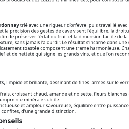
rdonnay
trié avec une rigueur d’orfèvre, puis travaillé ave
t la précision des gestes de cave visent l’équilibre, la droitu
afin de préserver l’éclat du fruit et la dimension tactile de 
texture, sans jamais l’alourdir. Le résultat s’incarne dans un
 délicatement toastée composent une trame harmonieuse. Chaq
elief et de netteté qui signe les grands vins, et que l’on rec
s, limpide et brillante, dessinant de fines larmes sur le ver
ais, croissant chaud, amande et noisette, fleurs blanches 
 empreinte minérale subtile.
ctueuse et ampleur savoureuse, équilibre entre puissance et
confites, d’une grande distinction.
onseils