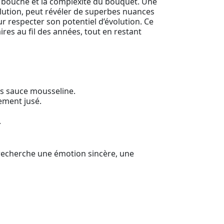
n bouche et la complexité du bouquet. Une
volution, peut révéler de superbes nuances
our respecter son potentiel d’évolution. Ce
res au fil des années, tout en restant
es sauce mousseline.
tement jusé.
.
recherche une émotion sincère, une