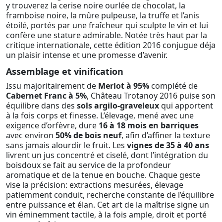
y trouverez la cerise noire ourlée de chocolat, la
framboise noire, la mûre pulpeuse, la truffe et l’anis
étoilé, portés par une fraîcheur qui sculpte le vin et lui
confère une stature admirable. Notée très haut par la
critique internationale, cette édition 2016 conjugue déja
un plaisir intense et une promesse d’avenir.
Assemblage et vinification
Issu majoritairement de
Merlot à 95%
complété de
Cabernet Franc à 5%
, Château Trotanoy 2016 puise son
équilibre dans des
sols argilo-graveleux
qui apportent
à la fois corps et finesse. L’élevage, mené avec une
exigence d’orfèvre, dure
16 à 18 mois en barriques
avec environ
50% de bois neuf
, afin d’affiner la texture
sans jamais alourdir le fruit. Les
vignes de 35 à 40 ans
livrent un jus concentré et ciselé, dont l’intégration du
boisdoux se fait au service de la profondeur
aromatique et de la tenue en bouche. Chaque geste
vise la précision: extractions mesurées, élevage
patiemment conduit, recherche constante de l’équilibre
entre puissance et élan. Cet art de la maîtrise signe un
vin éminemment tactile, à la fois ample, droit et porté