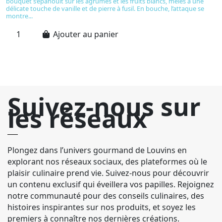
bouquet s’épanouit sur les agrumes et les fruits blancs, mêlés à une
et
délicate touche de vanille et de pierre à fusil. En bouche, l’attaque se
b
montre...
ci
Ajouter au panier
Suivez-nous sur
les réseaux
Plongez dans l’univers gourmand de Louvins en
explorant nos réseaux sociaux, des plateformes où le
plaisir culinaire prend vie. Suivez-nous pour découvrir
un contenu exclusif qui éveillera vos papilles. Rejoignez
notre communauté pour des conseils culinaires, des
histoires inspirantes sur nos produits, et soyez les
premiers à connaître nos dernières créations.