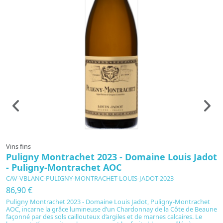
Vins fins
Vi
Puligny Montrachet 2023 - Domaine Louis Jadot
B
- Puligny-Montrachet AOC
C
CAV-VBLANC-PULIGNY-MONTRACHET-LOUIS-JADOT-2023
C
86,90 €
5
Puligny Montrachet 2023 - Domaine Louis Jadot, Puligny-Montrachet
A
AOC, incarne la grâce lumineuse d’un Chardonnay de la Côte de Beaune
G
façonné par des sols caillouteux d’argiles et de marnes calcaires. Le
l