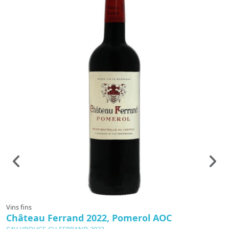
Vins fins
Vi
Château Ferrand 2022, Pomerol AOC
C
CAV-VROUGE-CH-FERRAND-2022
C