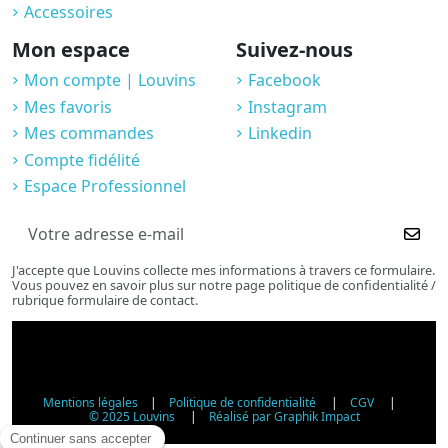
Accessoires
Mon espace
Suivez-nous
Mon compte | Louvins
Facebook
Mes favoris
Instagram
Mes commandes
Linkedin
Compte fidélité
Espace Professionnel
J'accepte que Louvins collecte mes informations à travers ce formulaire.
Vous pouvez en savoir plus sur notre page politique de confidentialité /
rubrique formulaire de contact.
Mentions légales
|
Politique de confidentialité
|
CGV
|
© 2025 Louvins
|
Réalisé par Graphik Impact