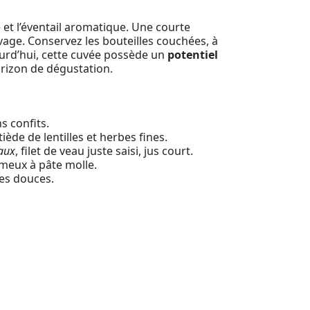
 et l’éventail aromatique. Une courte
levage. Conservez les bouteilles couchées, à
jourd’hui, cette cuvée possède un
potentiel
rizon de dégustation.
s confits.
ède de lentilles et herbes fines.
eaux
, filet de veau juste saisi, jus court.
émeux à pâte molle.
ces douces.