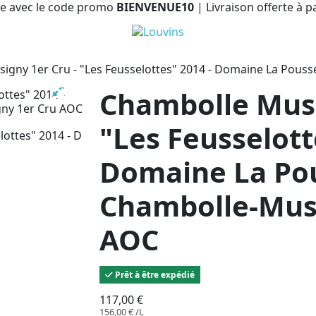
e avec le code promo
BIENVENUE10
| Livraison offerte à p
igny 1er Cru - "Les Feusselottes" 2014 - Domaine La Pouss
Chambolle Musi
"Les Feusselott
Domaine La Pou
Chambolle-Mus
AOC
Prêt à être expédié
117,00 €
156,00 € /L