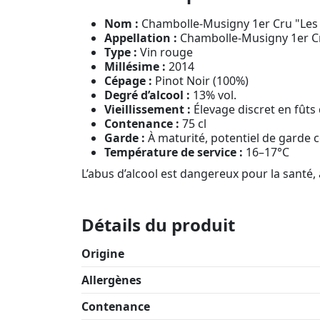
Nom :
Chambolle-Musigny 1er Cru "Les 
Appellation :
Chambolle-Musigny 1er C
Type :
Vin rouge
Millésime :
2014
Cépage :
Pinot Noir (100%)
Degré d’alcool :
13% vol.
Vieillissement :
Élevage discret en fûts 
Contenance :
75 cl
Garde :
À maturité, potentiel de garde
Température de service :
16–17°C
L’abus d’alcool est dangereux pour la sant
Détails du produit
Origine
Allergènes
Contenance