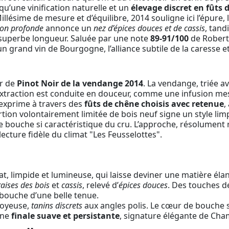
 qu’une vinification naturelle et un
élevage discret en fûts 
illésime de mesure et d’équilibre, 2014 souligne ici l’épure, 
lon profonde
annonce un
nez d’épices douces et de cassis
, tand
 superbe longueur. Saluée par une note
89-91/100
de Robert 
 grand vin de Bourgogne, l’alliance subtile de la caresse et 
ir de
Pinot Noir de la vendange 2014
. La vendange, triée av
L’extraction est conduite en douceur, comme une infusion mesu
s’exprime à travers des
fûts de chêne choisis avec retenue
,
ortion volontairement limitée de bois neuf signe un style li
 bouche si caractéristique du cru. L’approche, résolument re
ecture fidèle du climat "Les Feusselottes".
at, limpide et lumineuse, qui laisse deviner une matière éla
raises des bois
et
cassis
, relevé d’
épices douces
. Des touches d
 bouche d’une belle tenue.
soyeuse,
tanins discrets
aux angles polis. Le cœur de bouche s
une
finale suave et persistante
, signature élégante de Cha