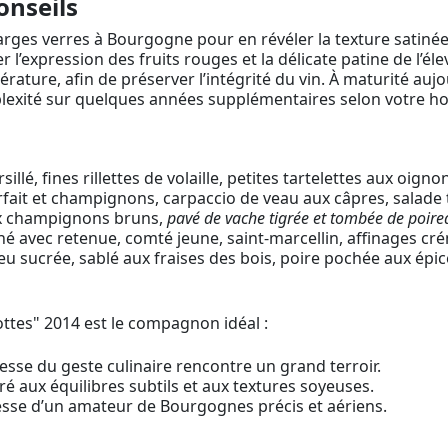
onseils
rges verres à Bourgogne pour en révéler la texture satinée
er l’expression des fruits rouges et la délicate patine de l’é
pérature, afin de préserver l’intégrité du vin. À maturité au
lexité sur quelques années supplémentaires selon votre ho
é, fines rillettes de volaille, petites tartelettes aux oignon
rfait et champignons, carpaccio de veau aux câpres, salade ti
aux champignons bruns,
pavé de vache tigrée et tombée de poir
finé avec retenue, comté jeune, saint-marcellin, affinages cr
peu sucrée, sablé aux fraises des bois, poire pochée aux épi
ttes" 2014 est le compagnon idéal :
tesse du geste culinaire rencontre un grand terroir.
é aux équilibres subtils et aux textures soyeuses.
esse d’un amateur de Bourgognes précis et aériens.