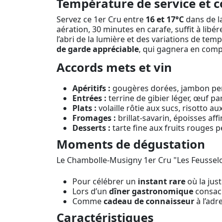
Température de service et c
Servez ce 1er Cru entre
16 et 17°C
dans de la
aération, 30 minutes en carafe, suffit à libér
l’abri de la lumière et des variations de tem
de garde appréciable
, qui gagnera en comp
Accords mets et vin
Apéritifs :
gougères dorées, jambon persill
Entrées :
terrine de gibier léger, œuf pa
Plats :
volaille rôtie aux sucs, risotto 
Fromages :
brillat-savarin, époisses af
Desserts :
tarte fine aux fruits rouges 
Moments de dégustation
Le Chambolle-Musigny 1er Cru "Les Feusselo
Pour célébrer un
instant rare
où la jus
Lors d’un
dîner gastronomique
consacr
Comme
cadeau de connaisseur
à l’adr
Caractéristiques