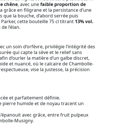
de chêne
, avec une
faible proportion de
la grâce en filigrane et la persistance d’une
is que la bouche, d’abord serrée puis
Parker, cette bouteille 75 cl titrant
13% vol.
de l’élan.
ec un soin d’orfèvre, privilégie l’intégrité des
rée qui capte la sève et le relief sans
 afin d’ourler la matière d’un galbe discret,
mpide et nuancé, où le calcaire de Chambolle-
spectueuse, vise la justesse, la précision
ncée et parfaitement définie.
e pierre humide et de noyau tracent un
’épanouit avec grâce, entre fruit pulpeux
mbolle-Musigny.