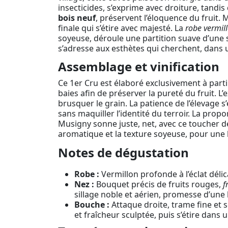
insecticides, s’exprime avec droiture, tandis
bois neuf
, préservent l’éloquence du fruit. M
finale qui s’étire avec majesté. La
robe vermil
soyeuse, déroule une partition suave d’une
s’adresse aux esthètes qui cherchent, dans un
Assemblage et vinification
Ce 1er Cru est élaboré exclusivement à part
baies afin de préserver la pureté du fruit. 
brusquer le grain. La patience de l’élevage 
sans maquiller l’identité du terroir. La prop
Musigny sonne juste, net, avec ce toucher de
aromatique et la texture soyeuse, pour une l
Notes de dégustation
Robe :
Vermillon profonde à l’éclat délic
Nez :
Bouquet précis de fruits rouges,
f
sillage noble et aérien, promesse d’une
Bouche :
Attaque droite, trame fine et 
et fraîcheur sculptée, puis s’étire dans 