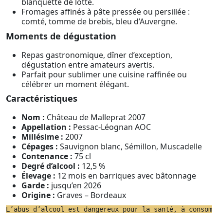
blanquette de lotte.
Fromages affinés à pâte pressée ou persillée :
comté, tomme de brebis, bleu d’Auvergne.
Moments de dégustation
Repas gastronomique, dîner d’exception,
dégustation entre amateurs avertis.
Parfait pour sublimer une cuisine raffinée ou
célébrer un moment élégant.
Caractéristiques
Nom :
Château de Malleprat 2007
Appellation :
Pessac-Léognan AOC
Millésime :
2007
Cépages :
Sauvignon blanc, Sémillon, Muscadelle
Contenance :
75 cl
Degré d’alcool :
12,5 %
Élevage :
12 mois en barriques avec bâtonnage
Garde :
jusqu’en 2026
Origine :
Graves – Bordeaux
L’abus d’alcool est dangereux pour la santé, à consomm