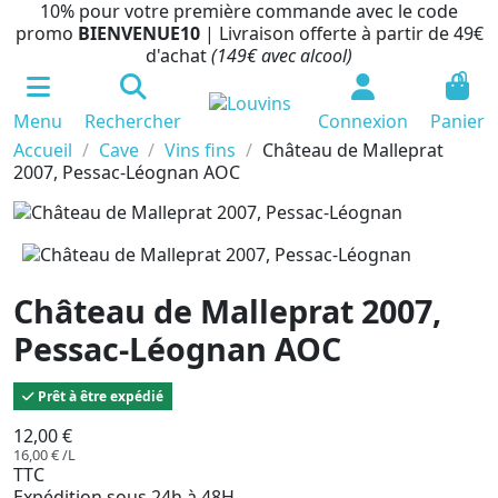
10% pour votre première commande avec le code
promo
BIENVENUE10
| Livraison offerte à partir de 49€
d'achat
(149€ avec alcool)
0
Menu
Rechercher
Connexion
Panier
Accueil
Cave
Vins fins
Château de Malleprat
2007, Pessac-Léognan AOC
Château de Malleprat 2007,
Pessac-Léognan AOC
Prêt à être expédié
12,00 €
16,00 € /L
TTC
Expédition sous 24h à 48H