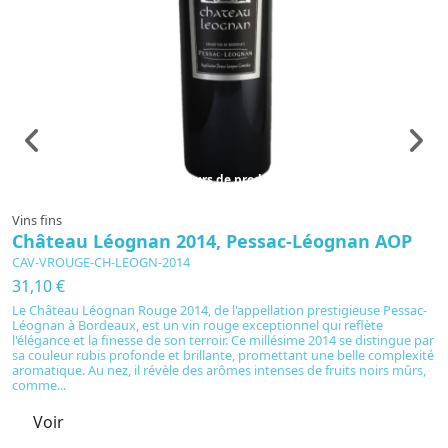
En cours de production
Vins fins
Vi
Château Léognan 2014, Pessac-Léognan AOP
C
CAV-VROUGE-CH-LEOGN-2014
C
31,10 €
2
Le Château Léognan Rouge 2014, de l'appellation prestigieuse Pessac-
Léognan à Bordeaux, est un vin rouge exceptionnel qui reflète
L
l'élégance et la finesse de son terroir. Ce millésime 2014 se distingue par
ap
sa couleur rubis profonde et brillante, promettant une belle complexité
C
aromatique. Au nez, il révèle des arômes intenses de fruits noirs mûrs,
pr
comme...
cl
pr
Voir