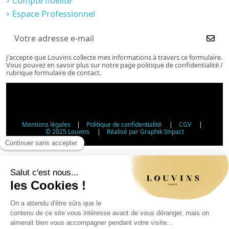
Compte fidélité
Espace Professionnel
J'accepte que Louvins collecte mes informations à travers ce formulaire.
Vous pouvez en savoir plus sur notre page politique de confidentialité /
rubrique formulaire de contact.
Mentions légales
|
Politique de confidentialité
|
CGV
|
© 2025 Louvins
|
Réalisé par Graphik Impact
Vérification d'âge - Vente d'alcool
Conformément à l'article L3342-1 du Code de la santé
publique, la vente d'alcool est interdite aux mineurs de
moins de 18 ans. Veuillez confirmer votre âge.
Article L3342-1 du Code de la santé publique : la vente
d'alcool aux mineurs de moins de 18 ans est interdite.