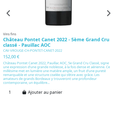
Vins fins
Vi
Château Pontet Canet 2022 - 5ème Grand Cru
C
classé - Pauillac AOC
CAV-VROUGE-CH-PONTET-CANET-2022
C
152,00 €
2
Château Pontet Canet 2022, Pauillac AOC, 5e Grand Cru Classé, signe
C
une expression d’une grande noblesse, à la fois dense et aérienne. Ce
pr
millésime met en lumière une matière ample, un fruit d’une pureté
m
remarquable et une structure ciselée qui s’étire avec grâce. Les
ce
amateurs de grands Bordeaux y trouveront une profondeur
po
contemporaine, un équilibre...
st
Ajouter au panier