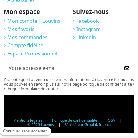
Accessoires
Mon espace
Suivez-nous
Mon compte | Louvins
Facebook
Mes favoris
Instagram
Mes commandes
Linkedin
Compte fidélité
Espace Professionnel
J'accepte que Louvins collecte mes informations à travers ce formulaire.
Vous pouvez en savoir plus sur notre page politique de confidentialité /
rubrique formulaire de contact.
Mentions légales
|
Politique de confidentialité
|
CGV
|
© 2025 Louvins
|
Réalisé par Graphik Impact