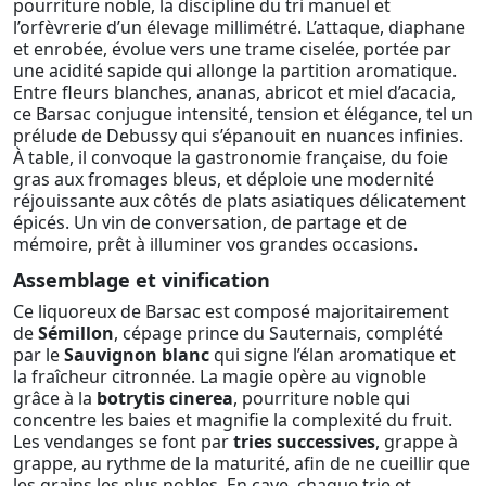
pourriture noble, la discipline du tri manuel et
l’orfèvrerie d’un élevage millimétré. L’attaque, diaphane
et enrobée, évolue vers une trame ciselée, portée par
une acidité sapide qui allonge la partition aromatique.
Entre fleurs blanches, ananas, abricot et miel d’acacia,
ce Barsac conjugue intensité, tension et élégance, tel un
prélude de Debussy qui s’épanouit en nuances infinies.
À table, il convoque la gastronomie française, du foie
gras aux fromages bleus, et déploie une modernité
réjouissante aux côtés de plats asiatiques délicatement
épicés. Un vin de conversation, de partage et de
mémoire, prêt à illuminer vos grandes occasions.
Assemblage et vinification
Ce liquoreux de Barsac est composé majoritairement
de
Sémillon
, cépage prince du Sauternais, complété
par le
Sauvignon blanc
qui signe l’élan aromatique et
la fraîcheur citronnée. La magie opère au vignoble
grâce à la
botrytis cinerea
, pourriture noble qui
concentre les baies et magnifie la complexité du fruit.
Les vendanges se font par
tries successives
, grappe à
grappe, au rythme de la maturité, afin de ne cueillir que
les grains les plus nobles. En cave, chaque trie et