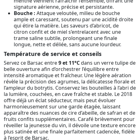
menthe viennent rafraîchir l’ensemble, offrant une
signature aérienne, précise et persistante.
Bouche :
Attaque veloutée, milieu de bouche
ample et caressant, soutenu par une acidité droite
qui étire la matière. Les saveurs d’abricot, de
citron confit et de miel s’entrelacent avec une
trame saline subtile, prolongeant une finale
longue, nette et déliée, sans aucune lourdeur.
Température de service et conseils
Servez ce Barsac entre
9 et 11°C
dans un verre tulipe de
belle ouverture afin d’orchestrer l’équilibre entre
intensité aromatique et fraîcheur. Une légère aération
révèle la précision des agrumes, la délicatesse florale et
l’ampleur du botrytis. Conservez les bouteilles à l’abri de
la lumière, couchées, en cave fraîche et stable. Le 2018
offre déjà un éclat séducteur, mais peut évoluer
harmonieusement sur une garde étagée, laissant
apparaître des nuances de cire d’abeille, de safran et de
fruits confits supplémentaires. Carafé brièvement pour
réveiller la jeunesse du vin, il dévoile une texture encore
plus satinée et une finale parfaitement cadencée, fidèle
à l’esprit de Barsac.