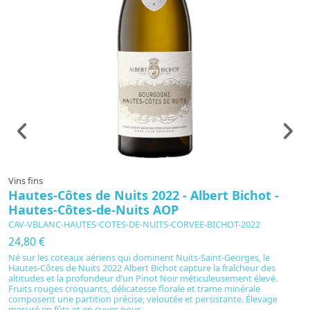
Vins fins
Vi
Hautes-Côtes de Nuits 2022 - Albert Bichot -
"
Hautes-Côtes-de-Nuits AOP
D
1
CAV-VBLANC-HAUTES-COTES-DE-NUITS-CORVEE-BICHOT-2022
C
24,80 €
M
Né sur les coteaux aériens qui dominent Nuits-Saint-Georges, le
2
Hautes-Côtes de Nuits 2022 Albert Bichot capture la fraîcheur des
altitudes et la profondeur d’un Pinot Noir méticuleusement élevé.
C
Fruits rouges croquants, délicatesse florale et trame minérale
u
composent une partition précise, veloutée et persistante. Élevage
cl
mesuré en fûts et en cuves pour...