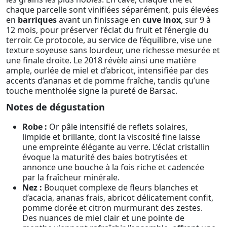
chaque parcelle sont vinifiées séparément, puis élevées
en
barriques
avant un finissage en
cuve inox
, sur 9 à
12 mois, pour préserver l’éclat du fruit et l’énergie du
terroir. Ce protocole, au service de l’équilibre, vise une
texture soyeuse sans lourdeur, une richesse mesurée et
une finale droite. Le 2018 révèle ainsi une matière
ample, ourlée de miel et d’abricot, intensifiée par des
accents d’ananas et de pomme fraîche, tandis qu’une
touche mentholée signe la pureté de Barsac.
Notes de dégustation
Robe :
Or pâle intensifié de reflets solaires,
limpide et brillante, dont la viscosité fine laisse
une empreinte élégante au verre. L’éclat cristallin
évoque la maturité des baies botrytisées et
annonce une bouche à la fois riche et cadencée
par la fraîcheur minérale.
Nez :
Bouquet complexe de fleurs blanches et
d’acacia, ananas frais, abricot délicatement confit,
pomme dorée et citron murmurant des zestes.
Des nuances de miel clair et une pointe de