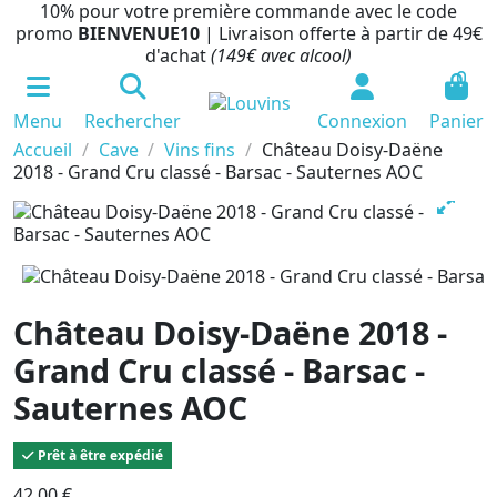
10% pour votre première commande avec le code
promo
BIENVENUE10
| Livraison offerte à partir de 49€
d'achat
(149€ avec alcool)
0
Menu
Rechercher
Connexion
Panier
Accueil
Cave
Vins fins
Château Doisy-Daëne
2018 - Grand Cru classé - Barsac - Sauternes AOC
Château Doisy-Daëne 2018 -
Grand Cru classé - Barsac -
Sauternes AOC
Prêt à être expédié
42,00 €