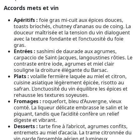
Accords mets et vin
Apéritifs :
foie gras mi-cuit aux épices douces,
toasts briochés, chutney d’ananas ou de coing. La
douceur maîtrisée et la tension du vin dialoguent
avec la texture fondante et l’onctuosité du foie
gras.
Entrées :
sashimi de daurade aux agrumes,
carpaccio de Saint-Jacques, langoustines rôties. Le
contraste entre iode, agrumes et miel clair
souligne la droiture élégante du Barsac.
Plats :
volaille fermière laquée au miel et citron,
cuisine asiatique légèrement épicée, risotto au
safran. L’onctuosité du vin équilibre les épices et
rehausse les textures soyeuses.
Fromages :
roquefort, bleu d’Auvergne, vieux
comté. La liqueur délicate embrasse le salin et le
piquant, tandis que l’acidité confère un relief
digeste et vibrant.
Desserts :
tarte fine à l’abricot, agrumes confits,
entremets au miel d’acacia. La trame citronnée du
vin garde l’ensemble aérien et lumineux.