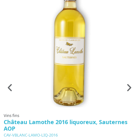
Vins fins
Vi
Château Lamothe 2016 liquoreux, Sauternes
C
AOP
S
CAV-VBLANC-LAMO-LIQ-2016
C