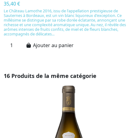
35,40 €
3
Le Château Lamothe 2016, issu de l'appellation prestigieuse de
S
Sauternes à Bordeaux, est un vin blanc liquoreux d'exception. Ce
20
millésime se distingue par sa robe dorée éclatante, annonçant une
Sa
richesse et une complexité aromatique unique. Au nez, il révèle des
f
arômes intenses de fruits confits, de miel et de fleurs blanches,
mi
accompagnés de délicates...
bo
Ajouter au panier
16 Produits de la même catégorie