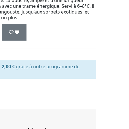
lé. La bouche, ample et d’une longueur
 avec une trame énergique. Servi à 6–8°C, il
a langouste, jusqu’aux sorbets exotiques, et
 ou plus.
z
2,00 €
grâce à notre programme de