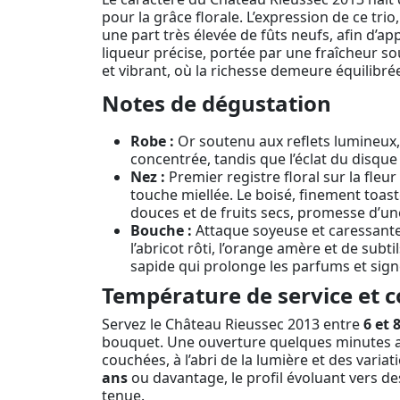
pour la grâce florale. L’expression de ce tri
une part très élevée de fûts neufs, afin d’ap
liqueur précise, portée par une fraîcheur s
et vibrant, où la richesse demeure équilibr
Notes de dégustation
Robe :
Or soutenu aux reflets lumineux, 
concentrée, tandis que l’éclat du disque
Nez :
Premier registre floral sur la fleur
touche miellée. Le boisé, finement toasté
douces et de fruits secs, promesse d’un
Bouche :
Attaque soyeuse et caressante
l’abricot rôti, l’orange amère et de sub
sapide qui prolonge les parfums et sign
Température de service et c
Servez le Château Rieussec 2013 entre
6 et 
bouquet. Une ouverture quelques minutes ava
couchées, à l’abri de la lumière et des vari
ans
ou davantage, le profil évoluant vers d
tenue.