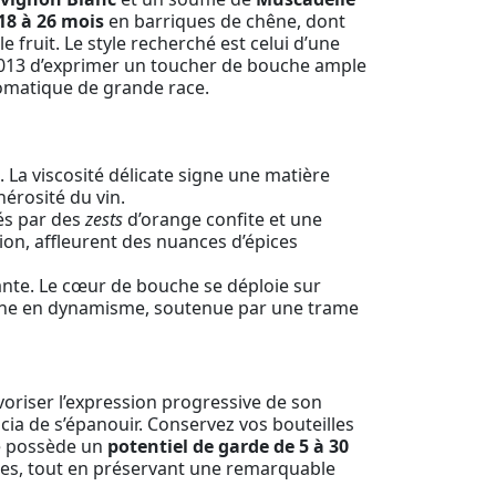
18 à 26 mois
en barriques de chêne, dont
e fruit. Le style recherché est celui d’une
 2013 d’exprimer un toucher de bouche ample
romatique de grande race.
 La viscosité délicate signe une matière
nérosité du vin.
yés par des
zests
d’orange confite et une
tion, affleurent des nuances d’épices
ante. Le cœur de bouche se déploie sur
, gagne en dynamisme, soutenue par une trame
voriser l’expression progressive de son
ia de s’épanouir. Conservez vos bouteilles
sé possède un
potentiel de garde de 5 à 30
uses, tout en préservant une remarquable