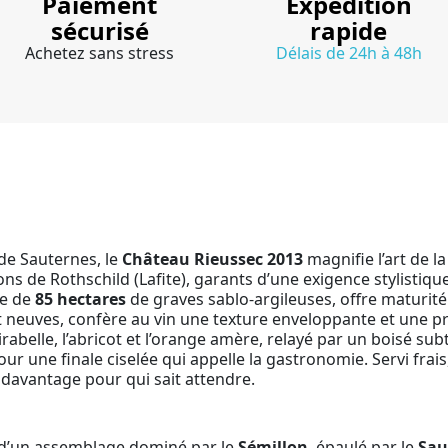
Paiement
Expédition
sécurisé
rapide
Achetez sans stress
Délais de 24h à 48h
de Sauternes, le
Château Rieussec 2013
magnifie l’art de l
ns de Rothschild (Lafite), garants d’une exigence stylistiq
re de
85 hectares
de graves sablo-argileuses, offre maturité
 neuves, confère au vin une texture enveloppante et une pré
irabelle, l’abricot et l’orange amère, relayé par un boisé sub
our une finale ciselée qui appelle la gastronomie. Servi frai
davantage pour qui sait attendre.
 d’un assemblage dominé par le
Sémillon
, épaulé par le
Sau