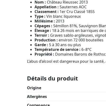
Nom :
Château Rieussec 2013
Appellation :
Sauternes AOC
Classement :
1er Cru Classé 1855
Type :
Vin blanc liquoreux
Millésime :
2013
Cépages :
Sémillon 81%, Sauvignon Bla
Élevage :
18 à 26 mois en barriques de 
Terroir :
Graves sablo-argileuses, vignob
Production :
environ 72 000 bouteilles
Garde :
5 à 30 ans ou plus
Température de service :
6–8°C
Propriété :
Domaines Barons de Rothschi
L’abus d’alcool est dangereux pour la sant
Détails du produit
Origine
Allergènes
Contenance