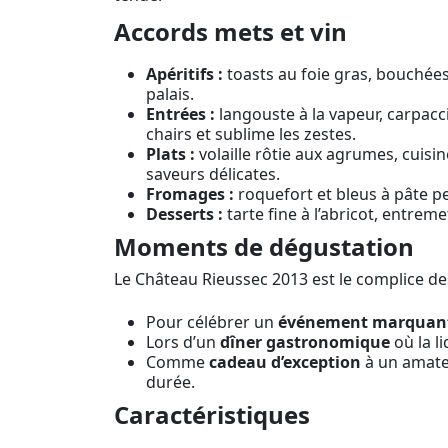
Accords mets et vin
Apéritifs :
toasts au foie gras, bouchées f
palais.
Entrées :
langouste à la vapeur, carpacci
chairs et sublime les zestes.
Plats :
volaille rôtie aux agrumes, cuisi
saveurs délicates.
Fromages :
roquefort et bleus à pâte pe
Desserts :
tarte fine à l’abricot, entreme
Moments de dégustation
Le Château Rieussec 2013 est le complice de
Pour célébrer un
événement marquan
Lors d’un
dîner gastronomique
où la li
Comme
cadeau d’exception
à un amateu
durée.
Caractéristiques