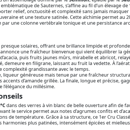
o, emblématique de Sauternes, s’affine au fil d’un élevage de
porter relief, onctuosité et complexité sans jamais masquer l
ouveraine et une texture satinée. Cette alchimie permet au
ée par une colonne vertébrale tonique et une persistance a
presque solaires, offrant une brillance limpide et profonde.
 annonce une fraîcheur bienvenue qui vient équilibrer la gé
 d’acacia, puis fruits jaunes mûrs, mirabelle et abricot, rela
, demeure en filigrane, laissant au fruit la vedette. À l’aéra
e complexité grandissante avec le temps.
, liqueur généreuse mais tenue par une fraîcheur structur
tils accents d’amande grillée. La finale, longue et précise
e l’élégance du millésime.
onseils
8°C
dans des verres à vin blanc de belle ouverture afin de fa
nt le service permet aux notes d’agrumes confits et d’acac
ations de température. Grâce à sa structure, ce 1er Cru Clas
es harmonies plus patinées, intensément épicées et mielle