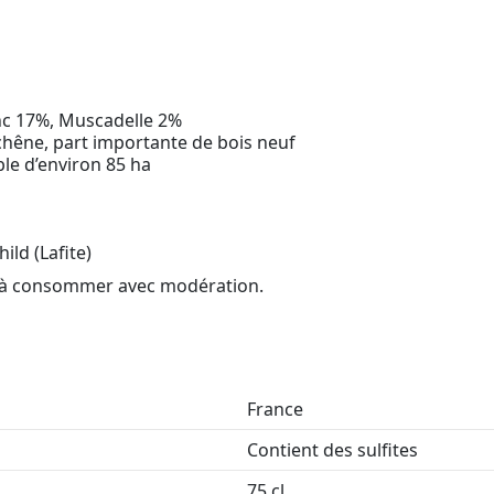
nc 17%, Muscadelle 2%
chêne, part importante de bois neuf
le d’environ 85 ha
ld (Lafite)
é, à consommer avec modération.
France
Contient des sulfites
75 cl