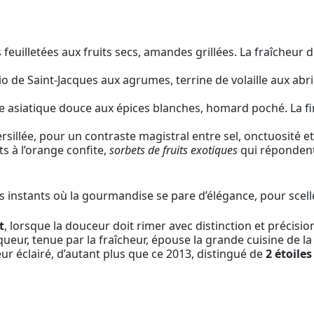
euilletées aux fruits secs, amandes grillées. La fraîcheur du
o de Saint-Jacques aux agrumes, terrine de volaille aux abric
ne asiatique douce aux épices blanches, homard poché. La f
rsillée, pour un contraste magistral entre sel, onctuosité e
ts à l’orange confite,
sorbets de fruits exotiques
qui répondent à
s instants où la gourmandise se pare d’élégance, pour scel
t
, lorsque la douceur doit rimer avec distinction et précisi
queur, tenue par la fraîcheur, épouse la grande cuisine de la
r éclairé, d’autant plus que ce 2013, distingué de
2 étoile