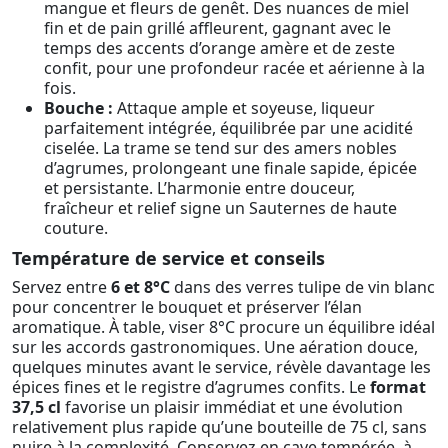
mangue et fleurs de genêt. Des nuances de miel
fin et de pain grillé affleurent, gagnant avec le
temps des accents d’orange amère et de zeste
confit, pour une profondeur racée et aérienne à la
fois.
Bouche :
Attaque ample et soyeuse, liqueur
parfaitement intégrée, équilibrée par une acidité
ciselée. La trame se tend sur des amers nobles
d’agrumes, prolongeant une finale sapide, épicée
et persistante. L’harmonie entre douceur,
fraîcheur et relief signe un Sauternes de haute
couture.
Température de service et conseils
Servez entre
6 et 8°C
dans des verres tulipe de vin blanc
pour concentrer le bouquet et préserver l’élan
aromatique. À table, viser 8°C procure un équilibre idéal
sur les accords gastronomiques. Une aération douce,
quelques minutes avant le service, révèle davantage les
épices fines et le registre d’agrumes confits. Le
format
37,5 cl
favorise un plaisir immédiat et une évolution
relativement plus rapide qu’une bouteille de 75 cl, sans
nuire à la complexité. Conservez en cave tempérée, à