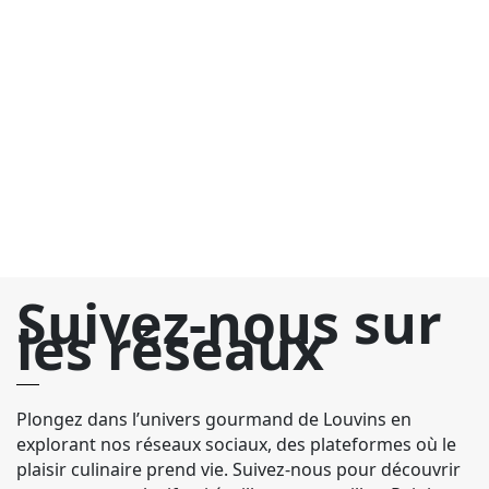
T
6
La
av
g
ca
év
p
Suivez-nous sur
les réseaux
Plongez dans l’univers gourmand de Louvins en
explorant nos réseaux sociaux, des plateformes où le
plaisir culinaire prend vie. Suivez-nous pour découvrir