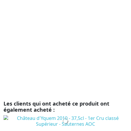
Vi
C
D
G
C
3
Pa
C
Pi
AO
ta
pa
Les clients qui ont acheté ce produit ont
également acheté :