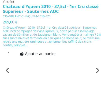
Vins fins
Château d'Yquem 2010 - 37,5cl - 1er Cru classé
Supérieur - Sauternes AOC
CAV-VBLANC-CH-YQUEM-2010-375
269,00 €
Château d'Yquem 2010 - 37,5cl - 1er Cru classé Supérieur - Sauternes
AOC incarne l’apogée des vins liquoreux, porté par un assemblage
savant de Sémillon et de Sauvignon blanc. Vendangé à la main en 7 à 8
tries successives et fermenté en barriques de chêne neuf, ce millésime
révèle une matière lumineuse et aérienne. Nez raffiné de citrons
confits, coing et...
Ajouter au panier
Fo
T
L