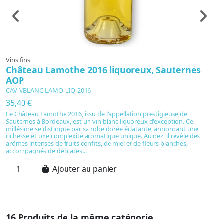
Vins fins
Vi
Château Lamothe 2016 liquoreux, Sauternes
C
AOP
S
CAV-VBLANC-LAMO-LIQ-2016
C
35,40 €
3
Le Château Lamothe 2016, issu de l'appellation prestigieuse de
S
Sauternes à Bordeaux, est un vin blanc liquoreux d'exception. Ce
20
millésime se distingue par sa robe dorée éclatante, annonçant une
Sa
richesse et une complexité aromatique unique. Au nez, il révèle des
f
arômes intenses de fruits confits, de miel et de fleurs blanches,
mi
accompagnés de délicates...
bo
Ajouter au panier
16 Produits de la même catégorie