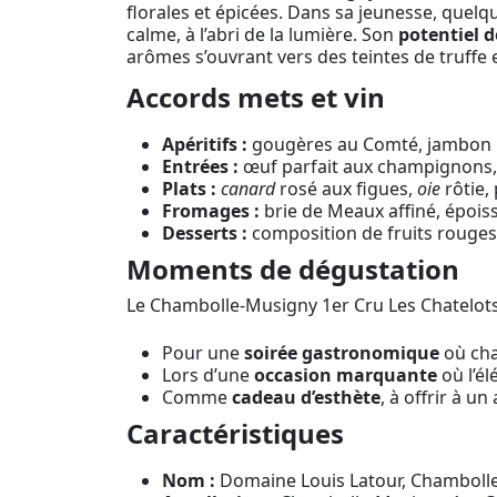
florales et épicées. Dans sa jeunesse, quelqu
calme, à l’abri de la lumière. Son
potentiel 
arômes s’ouvrant vers des teintes de truffe e
Accords mets et vin
Apéritifs :
gougères au Comté, jambon per
Entrées :
œuf parfait aux champignons, te
Plats :
canard
rosé aux figues,
oie
rôtie,
Fromages :
brie de Meaux affiné, époiss
Desserts :
composition de fruits rouges p
Moments de dégustation
Le Chambolle-Musigny 1er Cru Les Chatelots 20
Pour une
soirée gastronomique
où cha
Lors d’une
occasion marquante
où l’é
Comme
cadeau d’esthète
, à offrir à u
Caractéristiques
Nom :
Domaine Louis Latour, Chambolle