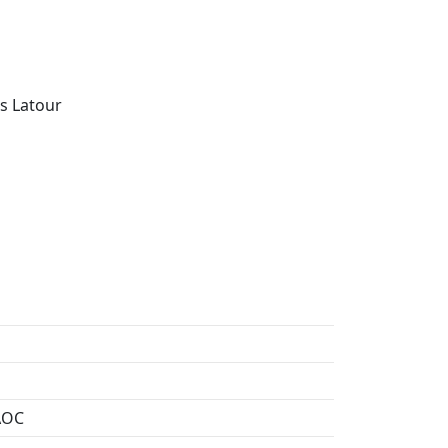
is Latour
AOC