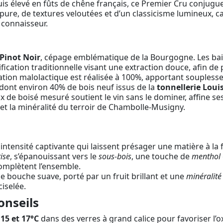
uis élevé en fûts de chêne français, ce Premier Cru conjugue
ure, de textures veloutées et d’un classicisme lumineux, c
connaisseur.
Pinot Noir
, cépage emblématique de la Bourgogne. Les baie
ication traditionnelle visant une extraction douce, afin de 
ation malolactique est réalisée à 100%, apportant souplesse
 dont environ 40% de bois neuf issus de la
tonnellerie Loui
x de boisé mesuré soutient le vin sans le dominer, affine se
t et la minéralité du terroir de Chambolle-Musigny.
 intensité captivante qui laissent présager une matière à la
ise
, s’épanouissant vers le
sous-bois
, une touche de
menthol
mplètent l’ensemble.
e bouche suave, porté par un fruit brillant et une
minéralité
ciselée.
onseils
e
15 et 17°C
dans des verres à grand calice pour favoriser l’