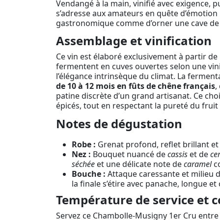
Vendangé à la main, vinifié avec exigence, p
s’adresse aux amateurs en quête d’émotion p
gastronomique comme d’orner une cave de 
Assemblage et vinification
Ce vin est élaboré exclusivement à partir de
fermentent en cuves ouvertes selon une vinif
l’élégance intrinsèque du climat. La ferment
de 10 à 12 mois en fûts de chêne français
,
patine discrète d’un grand artisanat. Ce choi
épicés, tout en respectant la pureté du frui
Notes de dégustation
Robe :
Grenat profond, reflet brillant et
Nez :
Bouquet nuancé de
cassis
et de
cer
séchée
et une délicate note de
caramel
co
Bouche :
Attaque caressante et milieu d
la finale s’étire avec panache, longue et 
Température de service et c
Servez ce Chambolle-Musigny 1er Cru entr