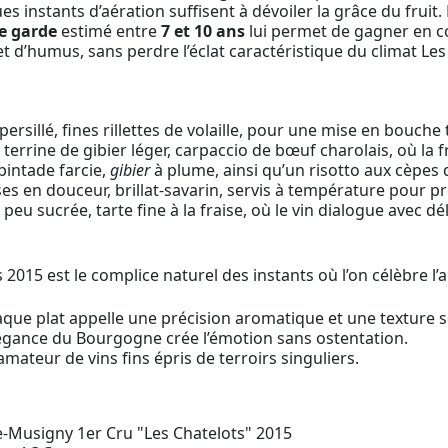
es instants d’aération suffisent à dévoiler la grâce du fruit
de garde
estimé entre
7 et 10 ans
lui permet de gagner en co
t d’humus, sans perdre l’éclat caractéristique du climat Les
sillé, fines rillettes de volaille, pour une mise en bouche 
rrine de gibier léger, carpaccio de bœuf charolais, où la fr
 pintade farcie,
gibier
à plume, ainsi qu’un risotto aux cèpes 
es en douceur, brillat-savarin, servis à température pour pré
eu sucrée, tarte fine à la fraise, où le vin dialogue avec d
15 est le complice naturel des instants où l’on célèbre l’art
que plat appelle une précision aromatique et une texture 
légance du Bourgogne crée l’émotion sans ostentation.
n amateur de vins fins épris de terroirs singuliers.
-Musigny 1er Cru "Les Chatelots" 2015