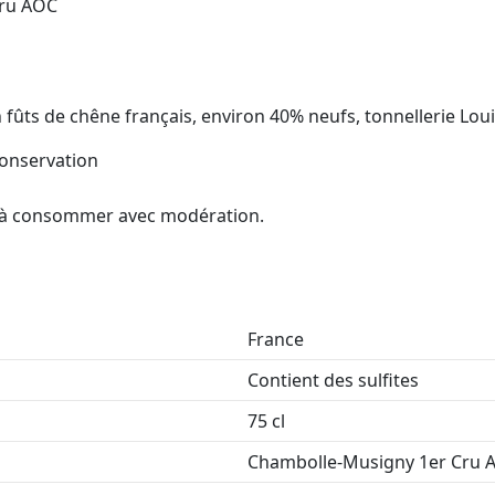
ru AOC
 fûts de chêne français, environ 40% neufs, tonnellerie Lou
conservation
é, à consommer avec modération.
France
Contient des sulfites
75 cl
Chambolle-Musigny 1er Cru 