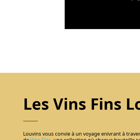
Les Vins Fins L
Louvins vous convie à un voyage enivrant à trave