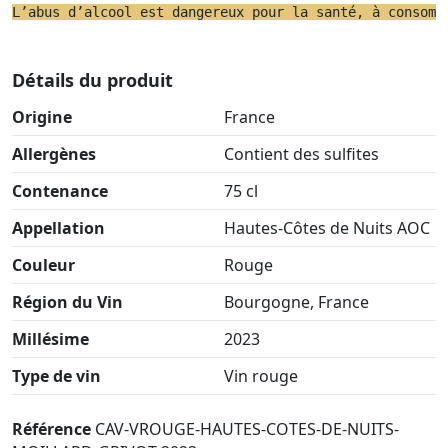
L’abus d’alcool est dangereux pour la santé, à consomm
Détails du produit
Origine
France
Allergènes
Contient des sulfites
Contenance
75 cl
Appellation
Hautes-Côtes de Nuits AOC
Couleur
Rouge
Région du Vin
Bourgogne, France
Millésime
2023
Type de vin
Vin rouge
Référence
CAV-VROUGE-HAUTES-COTES-DE-NUITS-