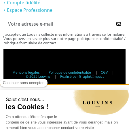
Compte fidélité
Espace Professionnel
J'accepte que Louvins collecte mes informations à travers ce formulaire.
Vous pouvez en savoir plus sur notre page politique de confidentialité /
rubrique formulaire de contact.
Mentions légales
|
Politique de confidentialité
|
CGV
|
© 2025 Louvins
|
Réalisé par Graphik Impact
Vérification d'âge - Vente d'alcool
Conformément à l'article L3342-1 du Code de la santé
publique, la vente d'alcool est interdite aux mineurs de
moins de 18 ans. Veuillez confirmer votre âge.
Article L3342-1 du Code de la santé publique : la vente
d'alcool aux mineurs de moins de 18 ans est interdite.