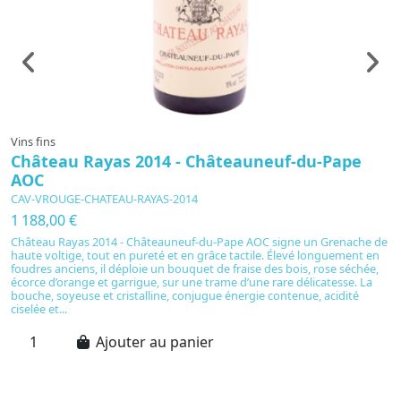
Vins fins
Vi
Château Rayas 2014 - Châteauneuf-du-Pape
C
AOC
L
CAV-VROUGE-CHATEAU-RAYAS-2014
C
1 188,00 €
4
Château Rayas 2014 - Châteauneuf-du-Pape AOC signe un Grenache de
R
haute voltige, tout en pureté et en grâce tactile. Élevé longuement en
D
foudres anciens, il déploie un bouquet de fraise des bois, rose séchée,
d
écorce d’orange et garrigue, sur une trame d’une rare délicatesse. La
am
bouche, soyeuse et cristalline, conjugue énergie contenue, acidité
Se
ciselée et...
Ajouter au panier