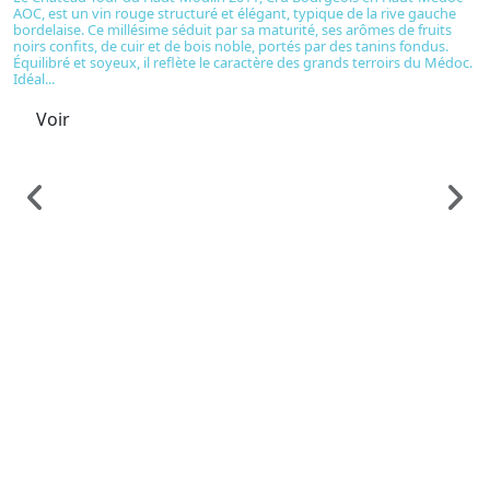
AOC, est un vin rouge structuré et élégant, typique de la rive gauche
bordelaise. Ce millésime séduit par sa maturité, ses arômes de fruits
noirs confits, de cuir et de bois noble, portés par des tanins fondus.
Équilibré et soyeux, il reflète le caractère des grands terroirs du Médoc.
Idéal...
Voir
Vi
C
C
1
C
ro
d
ar
i