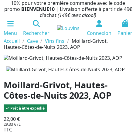
10% pour votre première commande avec le code
promo
BIENVENUE10
| Livraison offerte à partir de 49€
d'achat
(149€ avec alcool)
0
Menu
Rechercher
Connexion
Panier
Accueil
Cave
Vins fins
Moillard-Grivot,
Hautes-Côtes-de-Nuits 2023, AOP
Moillard-Grivot, Hautes-
Côtes-de-Nuits 2023, AOP
Prêt à être expédié
22,00 €
29,33 € /L
TTC