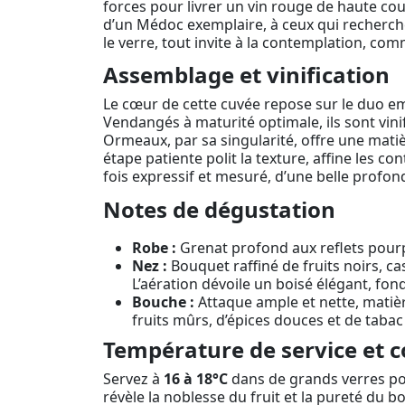
forces pour livrer un vin rouge de haute co
d’un Médoc exemplaire, à ceux qui recherche
le verre, tout invite à la contemplation, co
Assemblage et vinification
Le cœur de cette cuvée repose sur le duo 
Vendangés à maturité optimale, ils sont vinifi
Ormeaux, par sa singularité, offre une matièr
étape patiente polit la texture, affine les co
fois expressif et mesuré, d’une belle profond
Notes de dégustation
Robe :
Grenat profond aux reflets pourp
Nez :
Bouquet raffiné de fruits noirs, cas
L’aération dévoile un boisé élégant, f
Bouche :
Attaque ample et nette, matièr
fruits mûrs, d’épices douces et de tabac 
Température de service et c
Servez à
16 à 18°C
dans de grands verres pou
révèle la noblesse du fruit et la pureté du b