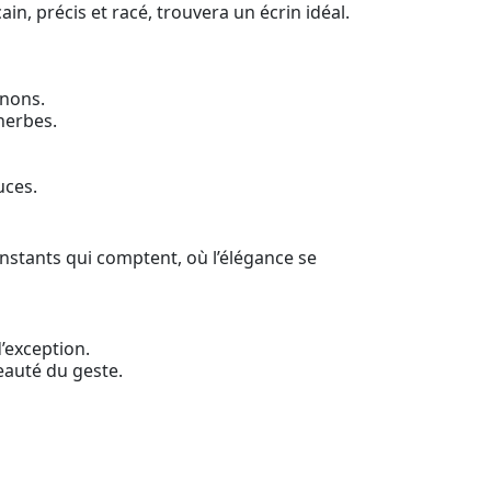
n, précis et racé, trouvera un écrin idéal.
gnons.
herbes.
uces.
stants qui comptent, où l’élégance se
’exception.
beauté du geste.