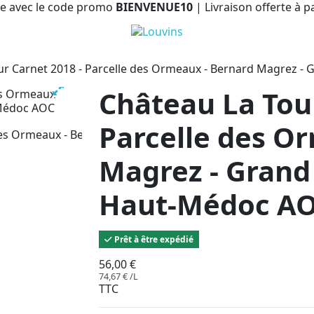
e avec le code promo
BIENVENUE10
| Livraison offerte à p
ur Carnet 2018 - Parcelle des Ormeaux - Bernard Magrez -
Château La Tour
Parcelle des O
Magrez - Grand 
Haut-Médoc A
Prêt à être expédié
56,00 €
74,67 € /L
TTC