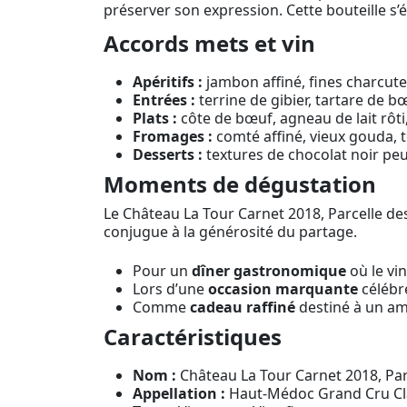
préserver son expression. Cette bouteille s’
Accords mets et vin
Apéritifs :
jambon affiné, fines charcuter
Entrées :
terrine de gibier, tartare de 
Plats :
côte de bœuf, agneau de lait rôti, 
Fromages :
comté affiné, vieux gouda, 
Desserts :
textures de chocolat noir peu
Moments de dégustation
Le Château La Tour Carnet 2018, Parcelle d
conjugue à la générosité du partage.
Pour un
dîner gastronomique
où le vin
Lors d’une
occasion marquante
célébré
Comme
cadeau raffiné
destiné à un ama
Caractéristiques
Nom :
Château La Tour Carnet 2018, Pa
Appellation :
Haut-Médoc Grand Cru C