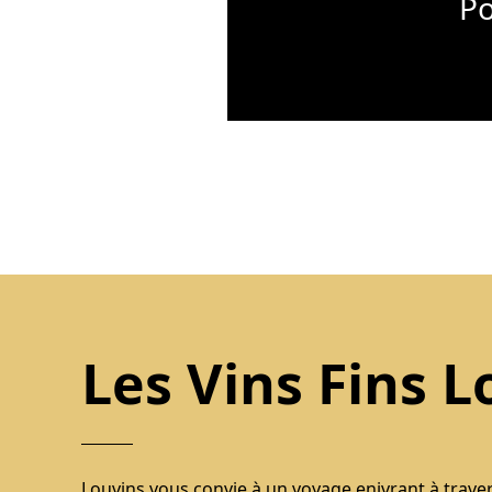
Po
Les Vins Fins L
Louvins vous convie à un voyage enivrant à trave