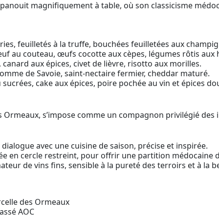
épanouit magnifiquement à table, où son classicisme médocai
ies, feuilletés à la truffe, bouchées feuilletées aux champi
bœuf au couteau, œufs cocotte aux cèpes, légumes rôtis aux 
canard aux épices, civet de lièvre, risotto aux morilles.
tomme de Savoie, saint-nectaire fermier, cheddar maturé.
 sucrées, cake aux épices, poire pochée au vin et épices do
es Ormeaux, s’impose comme un compagnon privilégié des in
 dialogue avec une cuisine de saison, précise et inspirée.
e en cercle restreint, pour offrir une partition médocaine d
teur de vins fins, sensible à la pureté des terroirs et à la 
rcelle des Ormeaux
lassé AOC