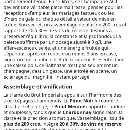
parfaitement tenue. En 12 litres, ce Champagne AOC
devient une véritable pièce maîtresse, pensée pour les
réceptions d’ampleur, les mariages fastueux ou les
dîners de gala où chaque détail a valeur de mise en
scène. Son secret, un assemblage de plus de 200 crus et
l’apport de 20 à 30% de vins de réserve destinés à
préserver l’équilibre, la constance et la profondeur. La
palette s’affirme par un dosage ajusté à 9 g/l, une
effervescence ciselée, et une énergie fruitée qui
s’épanouit après un repos d’au moins 3 ans en cave,
signature de la patience et de la rigueur. Présenté dans
une caisse bois, ce Balthazar n’est pas seulement un
champagne, c’est un geste, une entrée en scène, un
éclairage qui magnifie l’instant partagé.
Assemblage et vinification
La trame du Brut Impérial s’appuie sur l’harmonie des
trois cépages champenois. Le
Pinot Noir
lui confère
structure et allonge, le
Pinot Meunier
apporte rondeur
et souplesse, tandis que le
Chardonnay
signe l’élan, la
clarté et la précision aromatique. L’assemblage, issu de
plus de 200 crus
, intègre
20 à 30% de vins de réserve
soigneusement sélectionnés pour préserver la