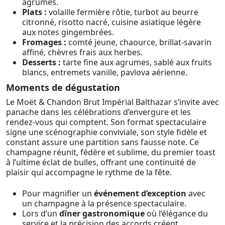
agrumes.
Plats :
volaille fermière rôtie, turbot au beurre
citronné, risotto nacré, cuisine asiatique légère
aux notes gingembrées.
Fromages :
comté jeune, chaource, brillat-savarin
affiné, chèvres frais aux herbes.
Desserts :
tarte fine aux agrumes, sablé aux fruits
blancs, entremets vanille, pavlova aérienne.
Moments de dégustation
Le Moët & Chandon Brut Impérial Balthazar s’invite avec
panache dans les célébrations d’envergure et les
rendez-vous qui comptent. Son format spectaculaire
signe une scénographie conviviale, son style fidèle et
constant assure une partition sans fausse note. Ce
champagne réunit, fédère et sublime, du premier toast
à l’ultime éclat de bulles, offrant une continuité de
plaisir qui accompagne le rythme de la fête.
Pour magnifier un
événement d’exception
avec
un champagne à la présence spectaculaire.
Lors d’un
dîner gastronomique
où l’élégance du
service et la précision des accords créent