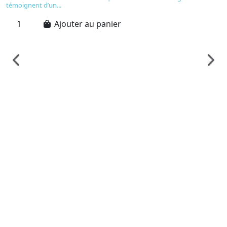
témoignent d’un...
Ajouter au panier
C
R
C
9
Ru
cé
d
e
et
sa