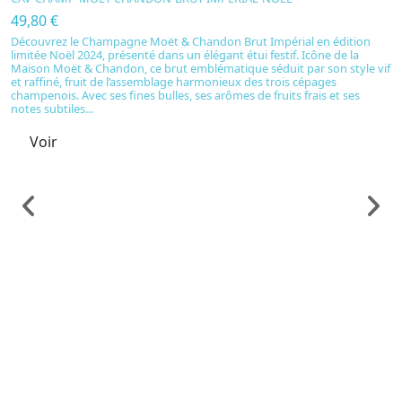
49,80 €
Découvrez le Champagne Moët & Chandon Brut Impérial en édition
limitée Noël 2024, présenté dans un élégant étui festif. Icône de la
Maison Moët & Chandon, ce brut emblématique séduit par son style vif
et raffiné, fruit de l’assemblage harmonieux des trois cépages
champenois. Avec ses fines bulles, ses arômes de fruits frais et ses
notes subtiles...
Voir
C
M
C
C
5
M
ré