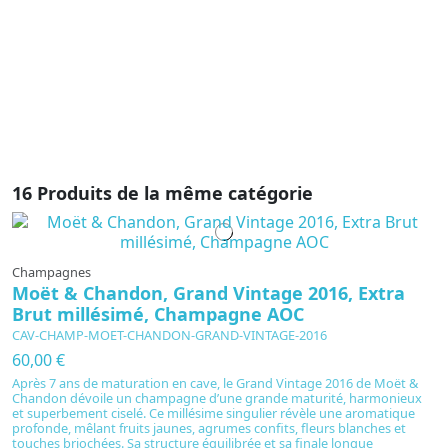
su
po
le
Ch
16 Produits de la même catégorie
Champagnes
Moët & Chandon, Grand Vintage 2016, Extra
Brut millésimé, Champagne AOC
CAV-CHAMP-MOET-CHANDON-GRAND-VINTAGE-2016
60,00 €
Après 7 ans de maturation en cave, le Grand Vintage 2016 de Moët &
Chandon dévoile un champagne d’une grande maturité, harmonieux
et superbement ciselé. Ce millésime singulier révèle une aromatique
profonde, mêlant fruits jaunes, agrumes confits, fleurs blanches et
touches briochées. Sa structure équilibrée et sa finale longue