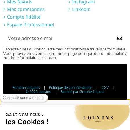
Mes favoris
Instagram
Mes commandes
Linkedin
Compte fidélité
Espace Professionnel
J'accepte que Louvins collecte mes informations à travers ce formulaire.
Vous pouvez en savoir plus sur notre page politique de confidentialité /
rubrique formulaire de contact.
Mentions légales
|
Politique de confidentialité
|
CGV
|
© 2025 Louvins
|
Réalisé par Graphik Impact
Vérification d'âge - Vente d'alcool
Conformément à l'article L3342-1 du Code de la santé
publique, la vente d'alcool est interdite aux mineurs de
moins de 18 ans. Veuillez confirmer votre âge.