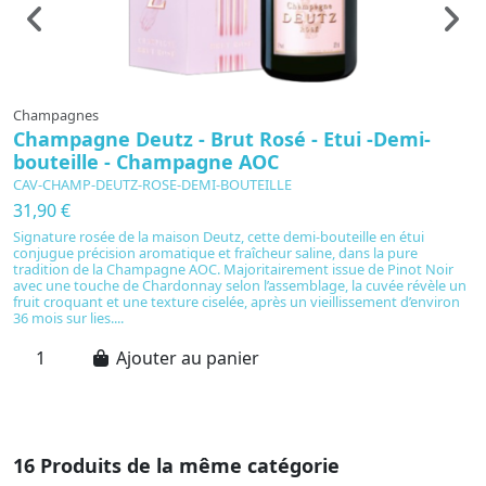
Champagnes
C
Champagne Deutz - Brut Rosé - Etui -Demi-
C
bouteille - Champagne AOC
S
CAV-CHAMP-DEUTZ-ROSE-DEMI-BOUTEILLE
C
31,90 €
6
Signature rosée de la maison Deutz, cette demi-bouteille en étui
C
conjugue précision aromatique et fraîcheur saline, dans la pure
AO
tradition de la Champagne AOC. Majoritairement issue de Pinot Noir
es
avec une touche de Chardonnay selon l’assemblage, la cuvée révèle un
tr
fruit croquant et une texture ciselée, après un vieillissement d’environ
po
36 mois sur lies....
ch
Ajouter au panier
16 Produits de la même catégorie