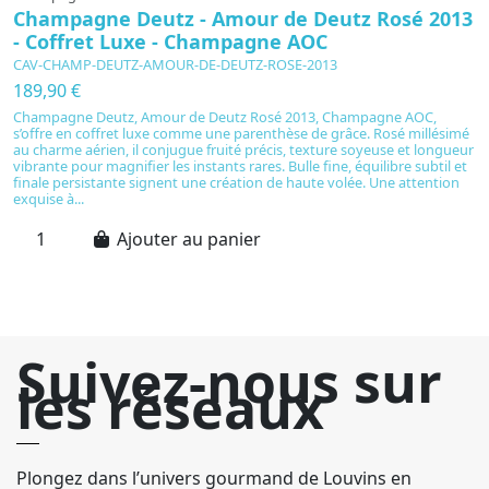
Champagne Deutz - Amour de Deutz Rosé 2013
C
- Coffret Luxe - Champagne AOC
C
CAV-CHAMP-DEUTZ-AMOUR-DE-DEUTZ-ROSE-2013
C
189,90 €
1
Champagne Deutz, Amour de Deutz Rosé 2013, Champagne AOC,
C
s’offre en coffret luxe comme une parenthèse de grâce. Rosé millésimé
p
au charme aérien, il conjugue fruité précis, texture soyeuse et longueur
au
vibrante pour magnifier les instants rares. Bulle fine, équilibre subtil et
ex
finale persistante signent une création de haute volée. Une attention
pa
exquise à...
un
Ajouter au panier
Suivez-nous sur
les réseaux
Plongez dans l’univers gourmand de Louvins en