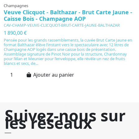
Champagnes
C
Veuve Clicquot - Balthazar - Brut Carte Jaune -
P
Caisse Bois - Champagne AOP
C
CAV-CHAMP-VEUVE-CLICQUOT-BRUT-CARTE-JAUNE-BALTHAZAR
C
1 890,00 €
3
Pensée pour les grands rassemblements, la cuvée Brut Carte Jaune en
Si
format Balthazar élève l’instant vers le spectaculaire avec 12 litres de
c
Champagne AOP logés dans une caisse bois de présentation.
A
Assemblage signature de Pinot Noir pour la structure, Chardonnay
fi
pour l’élan et Meunier pour l’enveloppe, elle révèle un nez de fruits
et
blancs et secs, de...
Ajouter au panier
Suivez-nous sur
les réseaux