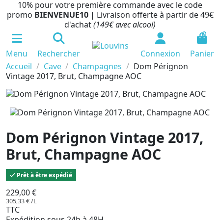
10% pour votre première commande avec le code
promo
BIENVENUE10
| Livraison offerte à partir de 49€
d'achat
(149€ avec alcool)
0
Menu
Rechercher
Connexion
Panier
Accueil
Cave
Champagnes
Dom Pérignon
Vintage 2017, Brut, Champagne AOC
Dom Pérignon Vintage 2017,
Brut, Champagne AOC
Prêt à être expédié
229,00 €
305,33 € /L
TTC
Expédition sous 24h à 48H