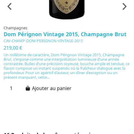
Champagnes
C
Dom Pérignon Vintage 2015, Champagne Brut
D
P
CAV-CHAMP-DOM-PERIGNON-VINTAGE-2015
C
219,00 €
4
Un millésime de caractère, Dom Pérignon Vintage 2015, Champagne
Brut, s’impose comme une interprétation lumineuse d’une année
É
contrastée. Bulles d’une précision soyeuse, bouche ample et tendue, ce
2
flacon compose un instant suspendu où la fraîcheur dialogue avec la
AO
profondeur. Pour un apéritif d’auteur, un dîner d’exception ou un
t
présent marquant, cette...
sa
ca
Ajouter au panier