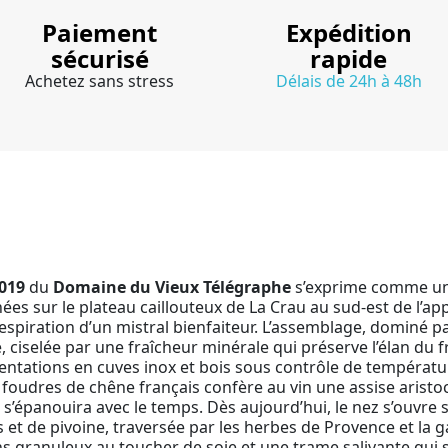
Paiement
Expédition
sécurisé
rapide
Achetez sans stress
Délais de 24h à 48h
019
du
Domaine du Vieux Télégraphe
s’exprime comme un r
es sur le plateau caillouteux de La Crau au sud-est de l’ap
respiration d’un mistral bienfaiteur. L’assemblage, dominé p
 ciselée par une fraîcheur minérale qui préserve l’élan du fru
entations en cuves inox et bois sous contrôle de températur
 foudres de chêne français confère au vin une assise aristo
’épanouira avec le temps. Dès aujourd’hui, le nez s’ouvre 
s et de pivoine, traversée par les herbes de Provence et la 
s granuleux au toucher de soie et une trame salivante qui s