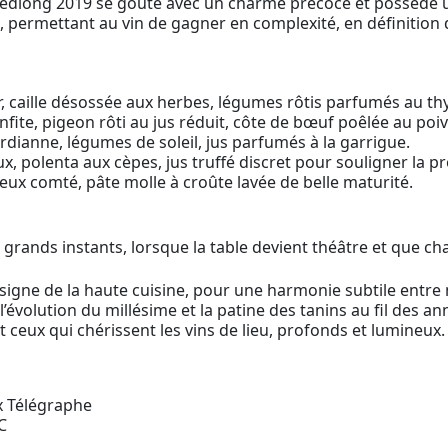
Piedlong 2019 se goûte avec un charme précoce et possède u
, permettant au vin de gagner en complexité, en définition d
r, caille désossée aux herbes, légumes rôtis parfumés au th
ite, pigeon rôti au jus réduit, côte de bœuf poêlée au poiv
rdianne, légumes de soleil, jus parfumés à la garrigue.
x, polenta aux cèpes, jus truffé discret pour souligner la p
ux comté, pâte molle à croûte lavée de belle maturité.
rands instants, lorsque la table devient théâtre et que ch
signe de la haute cuisine, pour une harmonie subtile entre 
 l’évolution du millésime et la patine des tanins au fil des an
t ceux qui chérissent les vins de lieu, profonds et lumineux.
x Télégraphe
C