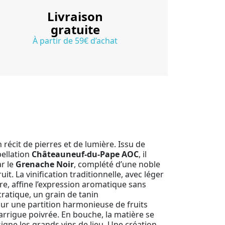
Livraison
gratuite
À partir de 59€ d’achat
écit de pierres et de lumière. Issu de
pellation
Châteauneuf-du-Pape AOC
, il
ar le
Grenache Noir
, complété d’une noble
it. La vinification traditionnelle, avec léger
e, affine l’expression aromatique sans
cratique, un grain de tanin
sur une partition harmonieuse de fruits
garrigue poivrée. En bouche, la matière se
igne les grands vins de lieu. Une création