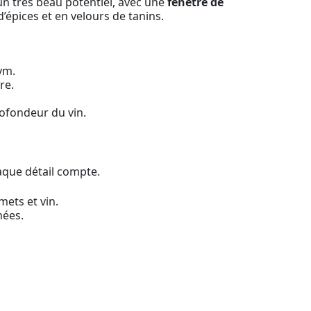
n très beau potentiel, avec une
fenêtre de
’épices et en velours de tanins.
ym.
re.
rofondeur du vin.
aque détail compte.
mets et vin.
nées.