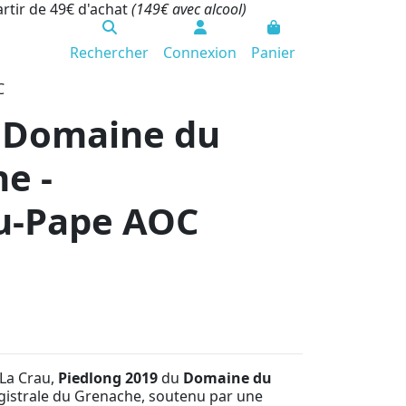
artir de 49€ d'achat
(149€ avec alcool)
Rechercher
Connexion
Panier
C
- Domaine du
e -
u-Pape AOC
 La Crau,
Piedlong 2019
du
Domaine du
gistrale du Grenache, soutenu par une