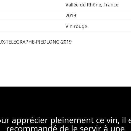
Vallée du Rhône, France
2019
Vin rouge
UX-TELEGRAPHE-PIEDLONG-2019
ur apprécier pleinement ce vin, il 
recommandé de le servir à une