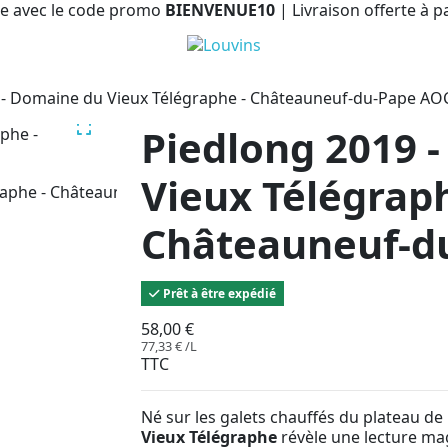
e avec le code promo
BIENVENUE10
| Livraison offerte à p
 - Domaine du Vieux Télégraphe - Châteauneuf-du-Pape AO
Piedlong 2019 
Vieux Télégraph
Châteauneuf-d
Prêt à être expédié
58,00 €
77,33 € /L
TTC
Né sur les galets chauffés du plateau de
Vieux Télégraphe
révèle une lecture ma