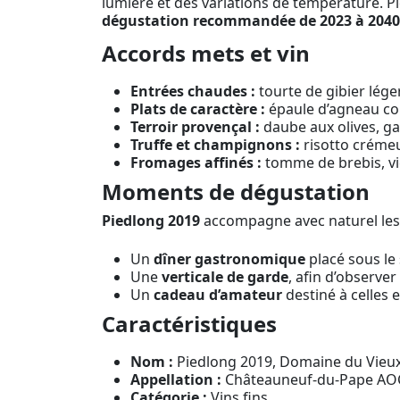
lumière et des variations de température. 
dégustation recommandée de 2023 à 2040
Accords mets et vin
Entrées chaudes :
tourte de gibier lége
Plats de caractère :
épaule d’agneau conf
Terroir provençal :
daube aux olives, ga
Truffe et champignons :
risotto crémeu
Fromages affinés :
tomme de brebis, vie
Moments de dégustation
Piedlong 2019
accompagne avec naturel les g
Un
dîner gastronomique
placé sous le 
Une
verticale de garde
, afin d’observer
Un
cadeau d’amateur
destiné à celles e
Caractéristiques
Nom :
Piedlong 2019, Domaine du Vieu
Appellation :
Châteauneuf-du-Pape AO
Catégorie :
Vins fins