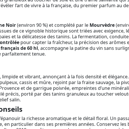
évéler l’art de vivre à la française, du premier parfum au de
he Noir
(environ 90 %) et complété par le
Mourvèdre
(envir
es issues de ce vignoble historique sont triées avec exigence
baies et la délicatesse des tanins. La fermentation, conduit
ontrôlée
pour capter la fraîcheur, la précision des arômes et
français de 60 hl
, accompagne la patine du vin sans surlig
 parfaitement tenue.
 limpide et vibrant, annonçant à la fois densité et élégance.
ulpeux, cassis et mûre, rejoint par la fraise sauvage, la pi
 Provence et de garrigue poivrée, empreintes d’une minérali
 précis, porté par des tanins granuleux au toucher velouté. 
lief salin.
onseils
épanouir la richesse aromatique et le détail floral. Un passa
 en particulier dans ses premières années. Conservez les bo