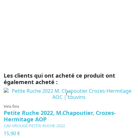
W
AO
ta
dé
d
pa
Les clients qui ont acheté ce produit ont
également acheté :
Vins fins
Petite Ruche 2022, M.Chapoutier, Crozes-
Hermitage AOP
CAV-VROUGE-PETITE-RUCHE-2022
15,90 €