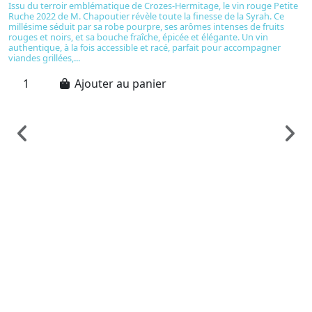
Issu du terroir emblématique de Crozes-Hermitage, le vin rouge Petite
Ruche 2022 de M. Chapoutier révèle toute la finesse de la Syrah. Ce
millésime séduit par sa robe pourpre, ses arômes intenses de fruits
rouges et noirs, et sa bouche fraîche, épicée et élégante. Un vin
authentique, à la fois accessible et racé, parfait pour accompagner
viandes grillées,...
Ajouter au panier
C
V
C
C
6
Ve
s
m
éq