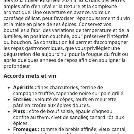
Servez la Cuvée Réservée 2023 à
16°C
dans des verres
amples afin d’en révéler la texture et la complexité
aromatique. Une ouverture en avance, voire un
carafage délicat, peut favoriser l’épanouissement du vin
et la mise en place de ses épices. Conservez vos
bouteilles à l’abri des variations de température et de la
lumière, en position couchée, pour préserver l’intégrité
du bouchon. Sa constitution lui permet d’accompagner
les repas gastronomiques, que vous privilégiez une
dégustation dès aujourd’hui pour la fougue du fruit ou
après quelques années de repos afin d’en souligner la
profondeur.
Accords mets et vin
Apéritifs :
fines charcuteries, terrine de
campagne truffée, tapenade noire sur pain grillé.
Entrées :
velouté de cèpes, œufs en meurette,
pâté en croûte aux épices douces.
Plats :
côte de bœuf saisie, épaule d’agneau
confite au thym, civet de sanglier, canard rôti aux
épices.
Fromages :
tomme de brebis affinée, vieux cantal,