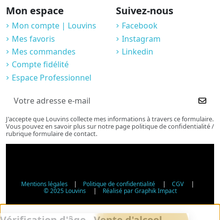
Mon espace
Suivez-nous
Mon compte | Louvins
Facebook
Mes favoris
Instagram
Mes commandes
Linkedin
Compte fidélité
Espace Professionnel
J'accepte que Louvins collecte mes informations à travers ce formulaire.
Vous pouvez en savoir plus sur notre page politique de confidentialité /
rubrique formulaire de contact.
Mentions légales
|
Politique de confidentialité
|
CGV
|
© 2025 Louvins
|
Réalisé par Graphik Impact
Vérification d'âge - Vente d'alcool