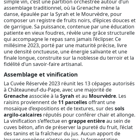
simple vin, c’est une partition orchestrée autour d’un
assemblage traditionnel, où la Grenache mène la
danse, épaulée par la Syrah et le Mourvèdre, pour
composer un registre de fruits noirs, d’épices douces et
de garrigue. Sa puissance, contenue par une éducation
patiente en vieux foudres, révèle une grâce structurelle
qui accompagne le repas sans jamais l’éclipser. Ce
millésime 2023, porté par une maturité précise, livre
une densité onctueuse, une énergie salivante et une
finale longue, construite sur la noblesse du terroir et la
fidélité d’un savoir-faire artisanal.
Assemblage et vinification
La Cuvée Réservée 2023 réunit les 13 cépages autorisés
à Châteauneuf-du-Pape, avec une majorité de
Grenache
associée à la
Syrah
et au
Mourvèdre
. Les
raisins proviennent de
11 parcelles
offrant une
mosaïque d’expositions et de textures, sur des
sols
argilo-calcaires
réputés pour conférer chair et allonge.
La vinification s’effectue en
grappe entière
au sein de
cuves béton, afin de préserver la pureté du fruit, l’éclat
des tanins et la fraîcheur du jus. Aucun apport de
levures exogènes n’entre en jeu, la fermentation