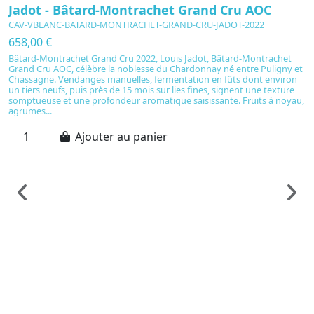
Jadot - Bâtard-Montrachet Grand Cru AOC
CAV-VBLANC-BATARD-MONTRACHET-GRAND-CRU-JADOT-2022
658,00 €
Bâtard-Montrachet Grand Cru 2022, Louis Jadot, Bâtard-Montrachet
Grand Cru AOC, célèbre la noblesse du Chardonnay né entre Puligny et
Chassagne. Vendanges manuelles, fermentation en fûts dont environ
un tiers neufs, puis près de 15 mois sur lies fines, signent une texture
somptueuse et une profondeur aromatique saisissante. Fruits à noyau,
agrumes...
Ajouter au panier
Vi
W
d
C
3