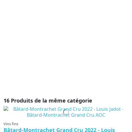
Vi
D
P
C
4
D
C
mé
p
ma
ra
16 Produits de la même catégorie
Vins fins
Bâtard-Montrachet Grand Cru 2022 - Louis