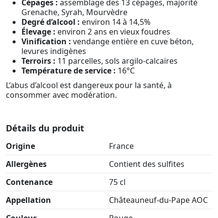
Cépages :
assemblage des 13 cépages, majorité
Grenache, Syrah, Mourvèdre
Degré d’alcool :
environ 14 à 14,5%
Élevage :
environ 2 ans en vieux foudres
Vinification :
vendange entière en cuve béton,
levures indigènes
Terroirs :
11 parcelles, sols argilo-calcaires
Température de service :
16°C
L’abus d’alcool est dangereux pour la santé, à
consommer avec modération.
Détails du produit
Origine
France
Allergènes
Contient des sulfites
Contenance
75 cl
Appellation
Châteauneuf-du-Pape AOC
Couleur
Rouge