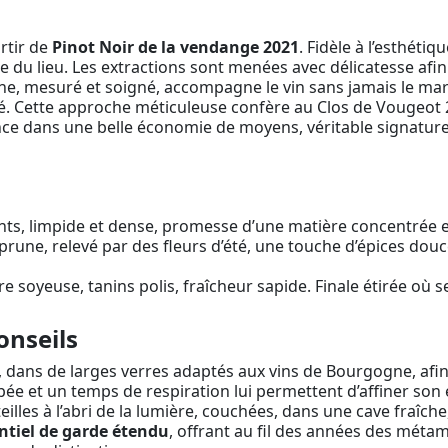
rtir de
Pinot Noir de la vendange 2021
. Fidèle à l’esthétiq
ide du lieu. Les extractions sont menées avec délicatesse afin
êne, mesuré et soigné, accompagne le vin sans jamais le mar
é. Cette approche méticuleuse confère au Clos de Vougeot 20
gance dans une belle économie de moyens, véritable signatu
nts, limpide et dense, promesse d’une matière concentrée e
prune, relevé par des fleurs d’été, une touche d’épices douc
e soyeuse, tanins polis, fraîcheur sapide. Finale étirée où s
onseils
, dans de larges verres adaptés aux vins de Bourgogne, afin
pée et un temps de respiration lui permettent d’affiner son
teilles à l’abri de la lumière, couchées, dans une cave fraîch
ntiel de garde étendu
, offrant au fil des années des métam