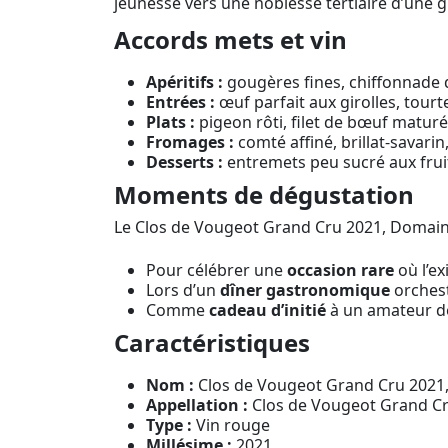
jeunesse vers une noblesse tertiaire d’une g
Accords mets et vin
Apéritifs :
gougères fines, chiffonnade d
Entrées :
œuf parfait aux girolles, tourte
Plats :
pigeon rôti, filet de bœuf maturé
Fromages :
comté affiné, brillat-savarin,
Desserts :
entremets peu sucré aux fruits
Moments de dégustation
Le Clos de Vougeot Grand Cru 2021, Domaine
Pour célébrer une
occasion rare
où l’ex
Lors d’un
dîner gastronomique
orchest
Comme
cadeau d’initié
à un amateur de
Caractéristiques
Nom :
Clos de Vougeot Grand Cru 2021,
Appellation :
Clos de Vougeot Grand Cr
Type :
Vin rouge
Millésime :
2021